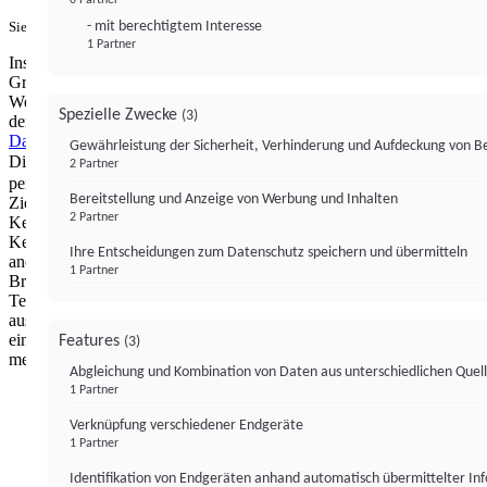
- mit berechtigtem Interesse
Sie haben ein PUR-Abo?
Hier anmelden.
1 Partner
Institutional Money mit Werbung: Wir nutzen aus wirtschaftlichen
Gründen die Möglichkeit, unsere Webseite Dritten als digitalen
Werbeplatz zur Verfügung zu stellen. Über Verarbeitungen, die in
Spezielle Zwecke
(3)
der Verantwortung von uns liegen, können Sie sich in unserer
Datenschutzerklärung
näher informieren.
Zur Bereitstellung unserer
Gewährleistung der Sicherheit, Verhinderung und Aufdeckung von 
Dienste nutzen wir Technologien von
. Zwecke:
Partnern (4)
2 Partner
personalisierte Werbung, Messung von Werbeleistung und
Bereitstellung und Anzeige von Werbung und Inhalten
Zielgruppenforschung. Cookies, Endgeräte- oder ähnliche Online-
2 Partner
Kennungen (z. B. login-basierte Kennungen, zufällig generierte
Kennungen, netzwerkbasierte Kennungen) können zusammen mit
Ihre Entscheidungen zum Datenschutz speichern und übermitteln
anderen Informationen (z. B. Browsertyp und
1 Partner
Browserinformationen, Sprache, Bildschirmgröße, unterstützte
Technologien usw.) auf Ihrem Endgerät gespeichert oder von dort
ausgelesen werden, um es jedes Mal wiederzuerkennen, wenn es
eine App oder einer Webseite aufruft. Dies geschieht für einen oder
Features
(3)
mehrere der hier aufgeführten Verarbeitungszwecke.
Abgleichung und Kombination von Daten aus unterschiedlichen Quel
1 Partner
Impressum
Datenschutzerklärung
Datenschutzeinstel
Verknüpfung verschiedener Endgeräte
Institutional Money
1 Partner
Identifikation von Endgeräten anhand automatisch übermittelter In