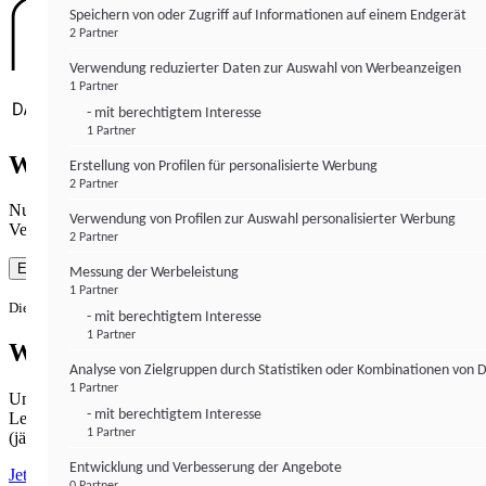
Speichern von oder Zugriff auf Informationen auf einem Endgerät
2 Partner
Verwendung reduzierter Daten zur Auswahl von Werbeanzeigen
1 Partner
- mit berechtigtem Interesse
1 Partner
Wie gewohnt mit Werbung lesen
Erstellung von Profilen für personalisierte Werbung
2 Partner
Nutzen Sie institutional-money.com mit Ihrer Zustimmung zur
Verwendung von Profilen zur Auswahl personalisierter Werbung
Verwendung von Cookies für Webanalyse und Werbemaßnahmen.
2 Partner
Einverstanden
Messung der Werbeleistung
1 Partner
Die Zustimmung ist jederzeit widerrufbar.
- mit berechtigtem Interesse
1 Partner
Werbefrei lesen
Analyse von Zielgruppen durch Statistiken oder Kombinationen von 
1 Partner
Unabhängiger Journalismus hat seinen Preis.
- mit berechtigtem Interesse
Lesen Sie institutional-money.com PUR für 33,99€ pro Monat
1 Partner
(jährliche Abrechnung).
Entwicklung und Verbesserung der Angebote
Jetzt abonnieren
0 Partner