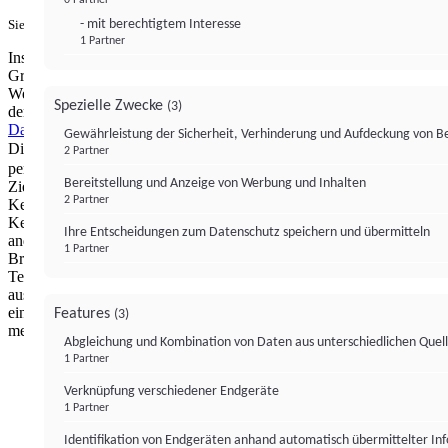
- mit berechtigtem Interesse
Sie haben ein PUR-Abo?
Hier anmelden.
1 Partner
Institutional Money mit Werbung: Wir nutzen aus wirtschaftlichen
Gründen die Möglichkeit, unsere Webseite Dritten als digitalen
Werbeplatz zur Verfügung zu stellen. Über Verarbeitungen, die in
Spezielle Zwecke
(3)
der Verantwortung von uns liegen, können Sie sich in unserer
Datenschutzerklärung
näher informieren.
Zur Bereitstellung unserer
Gewährleistung der Sicherheit, Verhinderung und Aufdeckung von 
Dienste nutzen wir Technologien von
. Zwecke:
Partnern (4)
2 Partner
personalisierte Werbung, Messung von Werbeleistung und
Bereitstellung und Anzeige von Werbung und Inhalten
Zielgruppenforschung. Cookies, Endgeräte- oder ähnliche Online-
2 Partner
Kennungen (z. B. login-basierte Kennungen, zufällig generierte
Kennungen, netzwerkbasierte Kennungen) können zusammen mit
Ihre Entscheidungen zum Datenschutz speichern und übermitteln
anderen Informationen (z. B. Browsertyp und
1 Partner
Browserinformationen, Sprache, Bildschirmgröße, unterstützte
Technologien usw.) auf Ihrem Endgerät gespeichert oder von dort
ausgelesen werden, um es jedes Mal wiederzuerkennen, wenn es
eine App oder einer Webseite aufruft. Dies geschieht für einen oder
Features
(3)
mehrere der hier aufgeführten Verarbeitungszwecke.
Abgleichung und Kombination von Daten aus unterschiedlichen Quel
1 Partner
Impressum
Datenschutzerklärung
Datenschutzeinstel
Verknüpfung verschiedener Endgeräte
Institutional Money
1 Partner
Identifikation von Endgeräten anhand automatisch übermittelter In