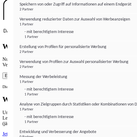
Speichern von oder Zugriff auf Informationen auf einem Endgerät
2 Partner
Verwendung reduzierter Daten zur Auswahl von Werbeanzeigen
1 Partner
- mit berechtigtem Interesse
1 Partner
Wie gewohnt mit Werbung lesen
Erstellung von Profilen für personalisierte Werbung
2 Partner
Nutzen Sie institutional-money.com mit Ihrer Zustimmung zur
Verwendung von Profilen zur Auswahl personalisierter Werbung
Verwendung von Cookies für Webanalyse und Werbemaßnahmen.
2 Partner
Einverstanden
Messung der Werbeleistung
1 Partner
Die Zustimmung ist jederzeit widerrufbar.
- mit berechtigtem Interesse
1 Partner
Werbefrei lesen
Analyse von Zielgruppen durch Statistiken oder Kombinationen von 
1 Partner
Unabhängiger Journalismus hat seinen Preis.
- mit berechtigtem Interesse
Lesen Sie institutional-money.com PUR für 33,99€ pro Monat
1 Partner
(jährliche Abrechnung).
Entwicklung und Verbesserung der Angebote
Jetzt abonnieren
0 Partner