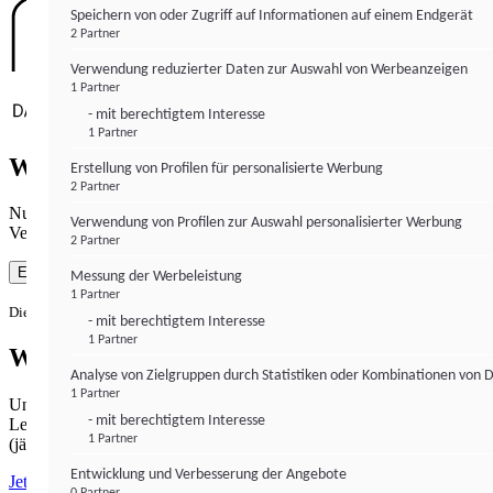
Speichern von oder Zugriff auf Informationen auf einem Endgerät
2 Partner
Verwendung reduzierter Daten zur Auswahl von Werbeanzeigen
1 Partner
- mit berechtigtem Interesse
1 Partner
Wie gewohnt mit Werbung lesen
Erstellung von Profilen für personalisierte Werbung
2 Partner
Nutzen Sie institutional-money.com mit Ihrer Zustimmung zur
Verwendung von Profilen zur Auswahl personalisierter Werbung
Verwendung von Cookies für Webanalyse und Werbemaßnahmen.
2 Partner
Einverstanden
Messung der Werbeleistung
1 Partner
Die Zustimmung ist jederzeit widerrufbar.
- mit berechtigtem Interesse
1 Partner
Werbefrei lesen
Analyse von Zielgruppen durch Statistiken oder Kombinationen von 
1 Partner
Unabhängiger Journalismus hat seinen Preis.
- mit berechtigtem Interesse
Lesen Sie institutional-money.com PUR für 33,99€ pro Monat
1 Partner
(jährliche Abrechnung).
Entwicklung und Verbesserung der Angebote
Jetzt abonnieren
0 Partner