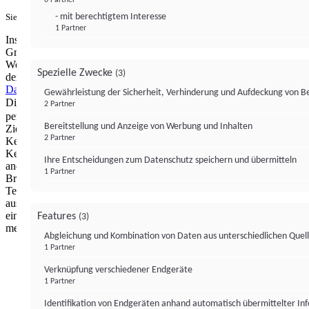
- mit berechtigtem Interesse
Sie haben ein PUR-Abo?
Hier anmelden.
1 Partner
Institutional Money mit Werbung: Wir nutzen aus wirtschaftlichen
Gründen die Möglichkeit, unsere Webseite Dritten als digitalen
Werbeplatz zur Verfügung zu stellen. Über Verarbeitungen, die in
Spezielle Zwecke
(3)
der Verantwortung von uns liegen, können Sie sich in unserer
Datenschutzerklärung
näher informieren.
Zur Bereitstellung unserer
Gewährleistung der Sicherheit, Verhinderung und Aufdeckung von 
Dienste nutzen wir Technologien von
. Zwecke:
Partnern (4)
2 Partner
personalisierte Werbung, Messung von Werbeleistung und
Bereitstellung und Anzeige von Werbung und Inhalten
Zielgruppenforschung. Cookies, Endgeräte- oder ähnliche Online-
2 Partner
Kennungen (z. B. login-basierte Kennungen, zufällig generierte
Kennungen, netzwerkbasierte Kennungen) können zusammen mit
Ihre Entscheidungen zum Datenschutz speichern und übermitteln
anderen Informationen (z. B. Browsertyp und
1 Partner
Browserinformationen, Sprache, Bildschirmgröße, unterstützte
Technologien usw.) auf Ihrem Endgerät gespeichert oder von dort
ausgelesen werden, um es jedes Mal wiederzuerkennen, wenn es
eine App oder einer Webseite aufruft. Dies geschieht für einen oder
Features
(3)
mehrere der hier aufgeführten Verarbeitungszwecke.
Abgleichung und Kombination von Daten aus unterschiedlichen Quel
1 Partner
Impressum
Datenschutzerklärung
Datenschutzeinstel
Verknüpfung verschiedener Endgeräte
Institutional Money
1 Partner
Identifikation von Endgeräten anhand automatisch übermittelter In