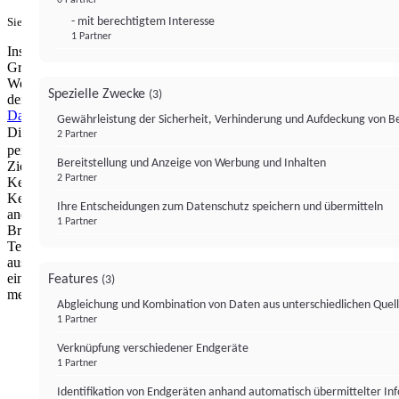
- mit berechtigtem Interesse
Sie haben ein PUR-Abo?
Hier anmelden.
1 Partner
Institutional Money mit Werbung: Wir nutzen aus wirtschaftlichen
Gründen die Möglichkeit, unsere Webseite Dritten als digitalen
Werbeplatz zur Verfügung zu stellen. Über Verarbeitungen, die in
Spezielle Zwecke
(3)
der Verantwortung von uns liegen, können Sie sich in unserer
Datenschutzerklärung
näher informieren.
Zur Bereitstellung unserer
Gewährleistung der Sicherheit, Verhinderung und Aufdeckung von 
Dienste nutzen wir Technologien von
. Zwecke:
Partnern (4)
2 Partner
personalisierte Werbung, Messung von Werbeleistung und
Bereitstellung und Anzeige von Werbung und Inhalten
Zielgruppenforschung. Cookies, Endgeräte- oder ähnliche Online-
2 Partner
Kennungen (z. B. login-basierte Kennungen, zufällig generierte
Kennungen, netzwerkbasierte Kennungen) können zusammen mit
Ihre Entscheidungen zum Datenschutz speichern und übermitteln
anderen Informationen (z. B. Browsertyp und
1 Partner
Browserinformationen, Sprache, Bildschirmgröße, unterstützte
Technologien usw.) auf Ihrem Endgerät gespeichert oder von dort
ausgelesen werden, um es jedes Mal wiederzuerkennen, wenn es
eine App oder einer Webseite aufruft. Dies geschieht für einen oder
Features
(3)
mehrere der hier aufgeführten Verarbeitungszwecke.
Abgleichung und Kombination von Daten aus unterschiedlichen Quel
1 Partner
Impressum
Datenschutzerklärung
Datenschutzeinstel
Verknüpfung verschiedener Endgeräte
Institutional Money
1 Partner
Identifikation von Endgeräten anhand automatisch übermittelter In