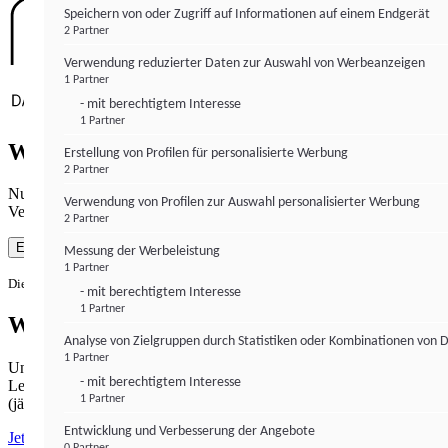
Speichern von oder Zugriff auf Informationen auf einem Endgerät
2 Partner
Verwendung reduzierter Daten zur Auswahl von Werbeanzeigen
1 Partner
- mit berechtigtem Interesse
1 Partner
Wie gewohnt mit Werbung lesen
Erstellung von Profilen für personalisierte Werbung
2 Partner
Nutzen Sie institutional-money.com mit Ihrer Zustimmung zur
Verwendung von Profilen zur Auswahl personalisierter Werbung
Verwendung von Cookies für Webanalyse und Werbemaßnahmen.
2 Partner
Einverstanden
Messung der Werbeleistung
1 Partner
Die Zustimmung ist jederzeit widerrufbar.
- mit berechtigtem Interesse
1 Partner
Werbefrei lesen
Analyse von Zielgruppen durch Statistiken oder Kombinationen von 
1 Partner
Unabhängiger Journalismus hat seinen Preis.
- mit berechtigtem Interesse
Lesen Sie institutional-money.com PUR für 33,99€ pro Monat
1 Partner
(jährliche Abrechnung).
Entwicklung und Verbesserung der Angebote
Jetzt abonnieren
0 Partner