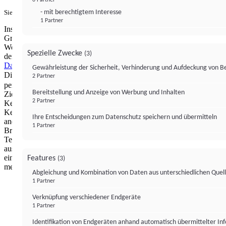
- mit berechtigtem Interesse
Sie haben ein PUR-Abo?
Hier anmelden.
1 Partner
Institutional Money mit Werbung: Wir nutzen aus wirtschaftlichen
Gründen die Möglichkeit, unsere Webseite Dritten als digitalen
Werbeplatz zur Verfügung zu stellen. Über Verarbeitungen, die in
Spezielle Zwecke
(3)
der Verantwortung von uns liegen, können Sie sich in unserer
Datenschutzerklärung
näher informieren.
Zur Bereitstellung unserer
Gewährleistung der Sicherheit, Verhinderung und Aufdeckung von 
Dienste nutzen wir Technologien von
. Zwecke:
Partnern (4)
2 Partner
personalisierte Werbung, Messung von Werbeleistung und
Bereitstellung und Anzeige von Werbung und Inhalten
Zielgruppenforschung. Cookies, Endgeräte- oder ähnliche Online-
2 Partner
Kennungen (z. B. login-basierte Kennungen, zufällig generierte
Kennungen, netzwerkbasierte Kennungen) können zusammen mit
Ihre Entscheidungen zum Datenschutz speichern und übermitteln
anderen Informationen (z. B. Browsertyp und
1 Partner
Browserinformationen, Sprache, Bildschirmgröße, unterstützte
Technologien usw.) auf Ihrem Endgerät gespeichert oder von dort
ausgelesen werden, um es jedes Mal wiederzuerkennen, wenn es
eine App oder einer Webseite aufruft. Dies geschieht für einen oder
Features
(3)
mehrere der hier aufgeführten Verarbeitungszwecke.
Abgleichung und Kombination von Daten aus unterschiedlichen Quel
1 Partner
Impressum
Datenschutzerklärung
Datenschutzeinstel
Verknüpfung verschiedener Endgeräte
Institutional Money
1 Partner
Identifikation von Endgeräten anhand automatisch übermittelter In