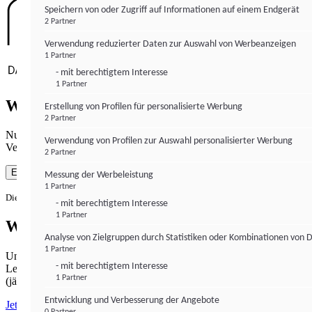
Speichern von oder Zugriff auf Informationen auf einem Endgerät
2 Partner
Verwendung reduzierter Daten zur Auswahl von Werbeanzeigen
1 Partner
- mit berechtigtem Interesse
1 Partner
Wie gewohnt mit Werbung lesen
Erstellung von Profilen für personalisierte Werbung
2 Partner
Nutzen Sie institutional-money.com mit Ihrer Zustimmung zur
Verwendung von Profilen zur Auswahl personalisierter Werbung
Verwendung von Cookies für Webanalyse und Werbemaßnahmen.
2 Partner
Einverstanden
Messung der Werbeleistung
1 Partner
Die Zustimmung ist jederzeit widerrufbar.
- mit berechtigtem Interesse
1 Partner
Werbefrei lesen
Analyse von Zielgruppen durch Statistiken oder Kombinationen von 
1 Partner
Unabhängiger Journalismus hat seinen Preis.
- mit berechtigtem Interesse
Lesen Sie institutional-money.com PUR für 33,99€ pro Monat
1 Partner
(jährliche Abrechnung).
Entwicklung und Verbesserung der Angebote
Jetzt abonnieren
0 Partner