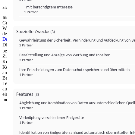
- mit berechtigtem Interesse
Sie haben ein PUR-Abo?
Hier anmelden.
1 Partner
Institutional Money mit Werbung: Wir nutzen aus wirtschaftlichen
Gründen die Möglichkeit, unsere Webseite Dritten als digitalen
Werbeplatz zur Verfügung zu stellen. Über Verarbeitungen, die in
Spezielle Zwecke
(3)
der Verantwortung von uns liegen, können Sie sich in unserer
Datenschutzerklärung
näher informieren.
Zur Bereitstellung unserer
Gewährleistung der Sicherheit, Verhinderung und Aufdeckung von 
Dienste nutzen wir Technologien von
. Zwecke:
Partnern (4)
2 Partner
personalisierte Werbung, Messung von Werbeleistung und
Bereitstellung und Anzeige von Werbung und Inhalten
Zielgruppenforschung. Cookies, Endgeräte- oder ähnliche Online-
2 Partner
Kennungen (z. B. login-basierte Kennungen, zufällig generierte
Kennungen, netzwerkbasierte Kennungen) können zusammen mit
Ihre Entscheidungen zum Datenschutz speichern und übermitteln
anderen Informationen (z. B. Browsertyp und
1 Partner
Browserinformationen, Sprache, Bildschirmgröße, unterstützte
Technologien usw.) auf Ihrem Endgerät gespeichert oder von dort
ausgelesen werden, um es jedes Mal wiederzuerkennen, wenn es
eine App oder einer Webseite aufruft. Dies geschieht für einen oder
Features
(3)
mehrere der hier aufgeführten Verarbeitungszwecke.
Abgleichung und Kombination von Daten aus unterschiedlichen Quel
1 Partner
Impressum
Datenschutzerklärung
Datenschutzeinstel
Verknüpfung verschiedener Endgeräte
Institutional Money
1 Partner
Identifikation von Endgeräten anhand automatisch übermittelter In