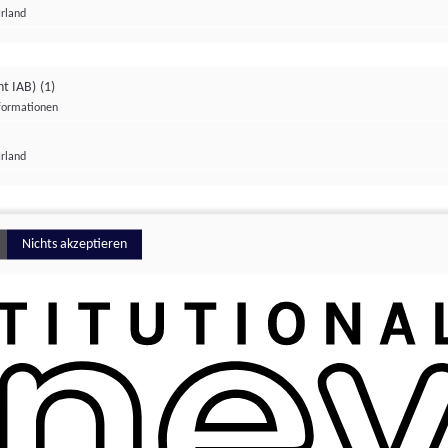
Irland
ht IAB)
(1)
nformationen
lungen
Irland
Money
Nichts akzeptieren