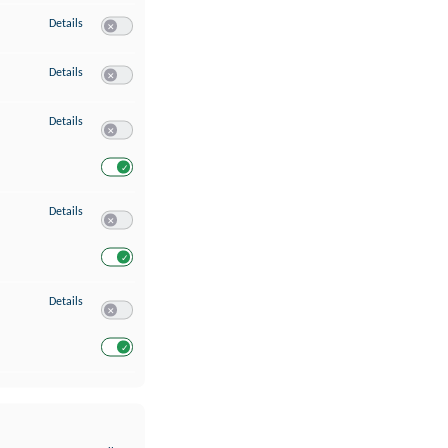
zu Erstellung von Profilen für personalisierte Werbung
Details
Switch zum Einwilligen bzw. Ablehnen des Dienstes Erstellung 
zu Verwendung von Profilen zur Auswahl personalisierter Werbung
Details
Switch zum Einwilligen bzw. Ablehnen des Dienstes Verwendun
zu Messung der Werbeleistung
Details
Switch zum Einwilligen bzw. Ablehnen des Dienstes Messung 
Switch zum Einwilligen bzw. Ablehnen des Dienstes Messung d
zu Analyse von Zielgruppen durch Statistiken oder Kombinationen von Dat
Details
Switch zum Einwilligen bzw. Ablehnen des Dienstes Analyse v
Switch zum Einwilligen bzw. Ablehnen des Dienstes Analyse v
zu Entwicklung und Verbesserung der Angebote
Details
Switch zum Einwilligen bzw. Ablehnen des Dienstes Entwickl
Switch zum Einwilligen bzw. Ablehnen des Dienstes Entwicklu