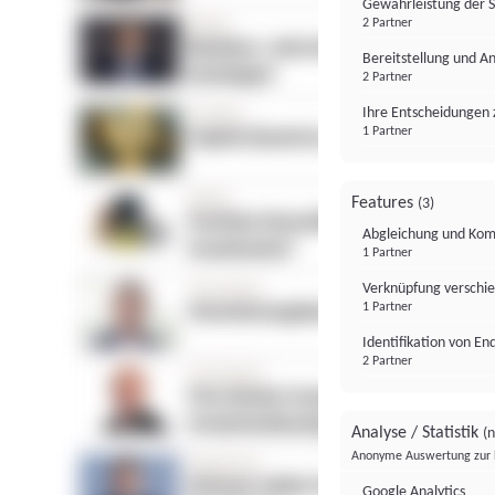
Gewährleistung der 
2 Partner
Bereitstellung und A
2 Partner
Ihre Entscheidungen 
1 Partner
Features
(3)
Abgleichung und Komb
1 Partner
Verknüpfung verschi
1 Partner
Identifikation von E
2 Partner
Analyse / Statistik
(n
Anonyme Auswertung zur 
Google Analytics