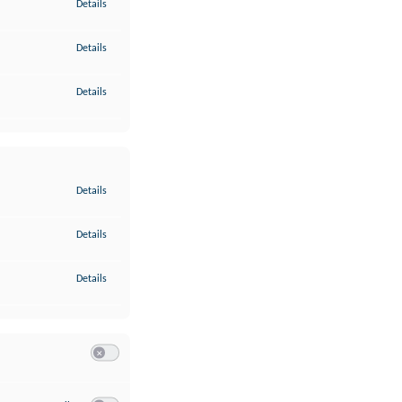
zu Gewährleistung der Sicherheit, Verhinderung und Aufdeckung v
Details
zu Bereitstellung und Anzeige von Werbung und Inhalten
Details
zu Ihre Entscheidungen zum Datenschutz speichern und übermittel
Details
zu Abgleichung und Kombination von Daten aus unterschiedlichen 
Details
zu Verknüpfung verschiedener Endgeräte
Details
zu Identifikation von Endgeräten anhand automatisch übermittelte
Details
Switch zum Einwilligen bzw. Ablehnen der Kategorie Analyse / 