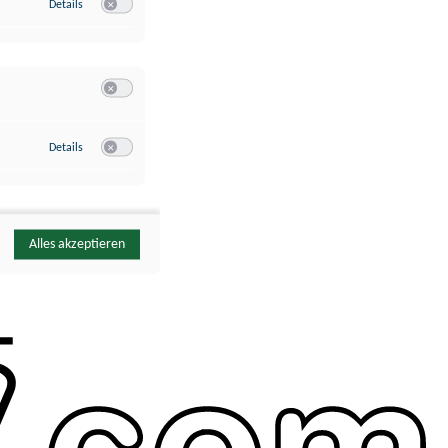
zu Google Analytics
Details
Switch zum Einwilligen bzw. Ablehnen des Dienstes Google Ana
Switch zum Einwilligen bzw. Ablehnen der Kategorie Sonstige 
zu YouTube
Details
Switch zum Einwilligen bzw. Ablehnen des Dienstes YouTube
Alles akzeptieren