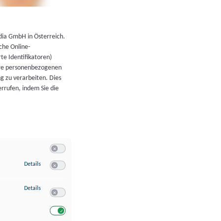
←
Zurück zur Übersicht
dia GmbH in Österreich.
che Online-
rte Identifikatoren)
hre personenbezogenen
g zu verarbeiten. Dies
errufen, indem Sie die
Switch zum Einwilligen bzw. Ablehnen der Kategorie Allgeme
zu Speichern von oder Zugriff auf Informationen auf einem Endgerät
Details
Switch zum Einwilligen bzw. Ablehnen des Dienstes Speichern 
zu Verwendung reduzierter Daten zur Auswahl von Werbeanzeigen
Details
Switch zum Einwilligen bzw. Ablehnen des Dienstes Verwend
Switch zum Einwilligen bzw. Ablehnen des Dienstes Verwendu