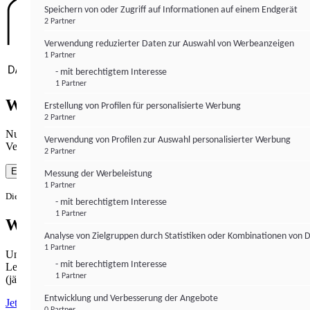
Speichern von oder Zugriff auf Informationen auf einem Endgerät
2 Partner
Verwendung reduzierter Daten zur Auswahl von Werbeanzeigen
1 Partner
- mit berechtigtem Interesse
1 Partner
Wie gewohnt mit Werbung lesen
Erstellung von Profilen für personalisierte Werbung
2 Partner
Nutzen Sie institutional-money.com mit Ihrer Zustimmung zur
Verwendung von Profilen zur Auswahl personalisierter Werbung
Verwendung von Cookies für Webanalyse und Werbemaßnahmen.
2 Partner
Einverstanden
Messung der Werbeleistung
1 Partner
Die Zustimmung ist jederzeit widerrufbar.
- mit berechtigtem Interesse
1 Partner
Werbefrei lesen
Analyse von Zielgruppen durch Statistiken oder Kombinationen von 
1 Partner
Unabhängiger Journalismus hat seinen Preis.
- mit berechtigtem Interesse
Lesen Sie institutional-money.com PUR für 33,99€ pro Monat
1 Partner
(jährliche Abrechnung).
Entwicklung und Verbesserung der Angebote
Jetzt abonnieren
0 Partner