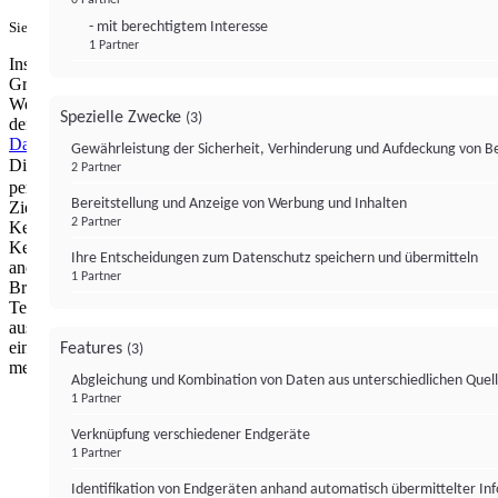
- mit berechtigtem Interesse
Sie haben ein PUR-Abo?
Hier anmelden.
1 Partner
Institutional Money mit Werbung: Wir nutzen aus wirtschaftlichen
Gründen die Möglichkeit, unsere Webseite Dritten als digitalen
Werbeplatz zur Verfügung zu stellen. Über Verarbeitungen, die in
Spezielle Zwecke
(3)
der Verantwortung von uns liegen, können Sie sich in unserer
Datenschutzerklärung
näher informieren.
Zur Bereitstellung unserer
Gewährleistung der Sicherheit, Verhinderung und Aufdeckung von 
Dienste nutzen wir Technologien von
. Zwecke:
Partnern (4)
2 Partner
personalisierte Werbung, Messung von Werbeleistung und
Bereitstellung und Anzeige von Werbung und Inhalten
Zielgruppenforschung. Cookies, Endgeräte- oder ähnliche Online-
2 Partner
Kennungen (z. B. login-basierte Kennungen, zufällig generierte
Kennungen, netzwerkbasierte Kennungen) können zusammen mit
Ihre Entscheidungen zum Datenschutz speichern und übermitteln
anderen Informationen (z. B. Browsertyp und
1 Partner
Browserinformationen, Sprache, Bildschirmgröße, unterstützte
Technologien usw.) auf Ihrem Endgerät gespeichert oder von dort
ausgelesen werden, um es jedes Mal wiederzuerkennen, wenn es
eine App oder einer Webseite aufruft. Dies geschieht für einen oder
Features
(3)
mehrere der hier aufgeführten Verarbeitungszwecke.
Abgleichung und Kombination von Daten aus unterschiedlichen Quel
1 Partner
Impressum
Datenschutzerklärung
Datenschutzeinstel
Verknüpfung verschiedener Endgeräte
Institutional Money
1 Partner
Identifikation von Endgeräten anhand automatisch übermittelter In