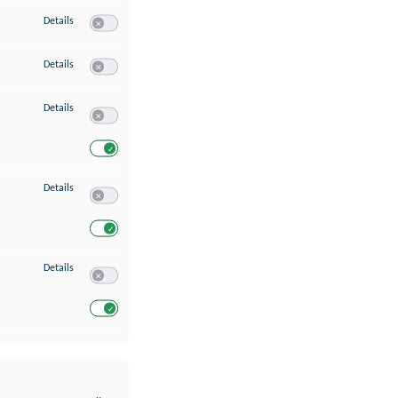
zu Erstellung von Profilen für personalisierte Werbung
Details
Switch zum Einwilligen bzw. Ablehnen des Dienstes Erstellung 
zu Verwendung von Profilen zur Auswahl personalisierter Werbung
Details
Switch zum Einwilligen bzw. Ablehnen des Dienstes Verwendun
zu Messung der Werbeleistung
Details
Switch zum Einwilligen bzw. Ablehnen des Dienstes Messung 
Switch zum Einwilligen bzw. Ablehnen des Dienstes Messung d
zu Analyse von Zielgruppen durch Statistiken oder Kombinationen von Dat
Details
Switch zum Einwilligen bzw. Ablehnen des Dienstes Analyse v
Switch zum Einwilligen bzw. Ablehnen des Dienstes Analyse v
zu Entwicklung und Verbesserung der Angebote
Details
Switch zum Einwilligen bzw. Ablehnen des Dienstes Entwickl
Switch zum Einwilligen bzw. Ablehnen des Dienstes Entwicklu