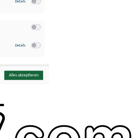
zu Google Analytics
Details
Switch zum Einwilligen bzw. Ablehnen des Dienstes Google Ana
Switch zum Einwilligen bzw. Ablehnen der Kategorie Sonstige 
zu YouTube
Details
Switch zum Einwilligen bzw. Ablehnen des Dienstes YouTube
Alles akzeptieren