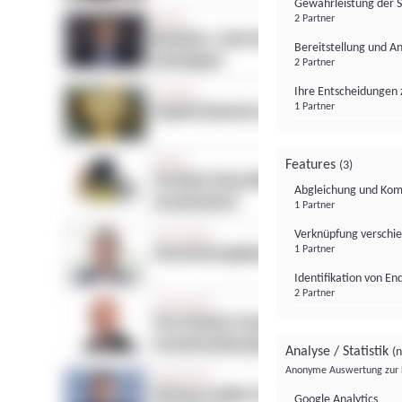
Gewährleistung der 
2 Partner
Bereitstellung und A
2 Partner
Ihre Entscheidungen 
1 Partner
Features
(3)
Abgleichung und Komb
1 Partner
Verknüpfung verschi
1 Partner
Identifikation von E
2 Partner
Analyse / Statistik
(n
Anonyme Auswertung zur 
Google Analytics