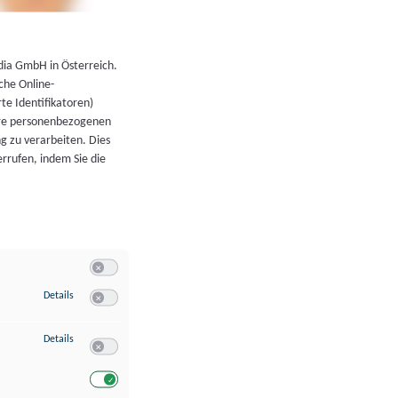
←
Zurück zur Übersicht
dia GmbH in Österreich.
che Online-
rte Identifikatoren)
hre personenbezogenen
g zu verarbeiten. Dies
errufen, indem Sie die
Switch zum Einwilligen bzw. Ablehnen der Kategorie Allgeme
zu Speichern von oder Zugriff auf Informationen auf einem Endgerät
Details
Switch zum Einwilligen bzw. Ablehnen des Dienstes Speichern 
zu Verwendung reduzierter Daten zur Auswahl von Werbeanzeigen
Details
Switch zum Einwilligen bzw. Ablehnen des Dienstes Verwend
Switch zum Einwilligen bzw. Ablehnen des Dienstes Verwendu