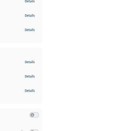
zu Gewährleistung der Sicherheit, Verhinderung und Aufdeckung v
Details
zu Bereitstellung und Anzeige von Werbung und Inhalten
Details
zu Ihre Entscheidungen zum Datenschutz speichern und übermittel
Details
zu Abgleichung und Kombination von Daten aus unterschiedlichen 
Details
zu Verknüpfung verschiedener Endgeräte
Details
zu Identifikation von Endgeräten anhand automatisch übermittelte
Details
Switch zum Einwilligen bzw. Ablehnen der Kategorie Analyse / 