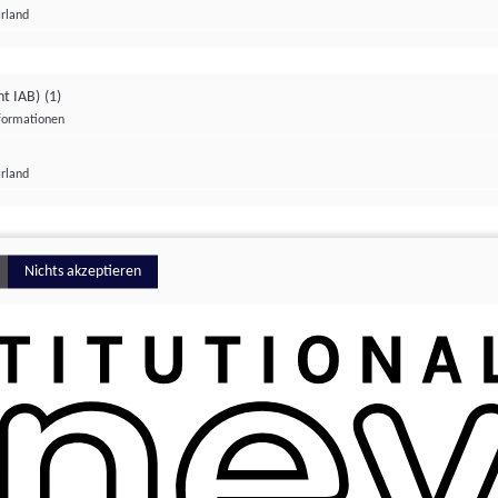
Irland
ht IAB)
(1)
nformationen
lungen
Irland
Money
Nichts akzeptieren