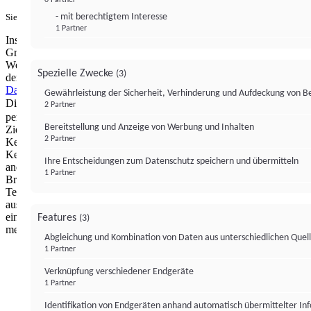
- mit berechtigtem Interesse
Sie haben ein PUR-Abo?
Hier anmelden.
1 Partner
Institutional Money mit Werbung: Wir nutzen aus wirtschaftlichen
Gründen die Möglichkeit, unsere Webseite Dritten als digitalen
Werbeplatz zur Verfügung zu stellen. Über Verarbeitungen, die in
Spezielle Zwecke
(3)
der Verantwortung von uns liegen, können Sie sich in unserer
Datenschutzerklärung
näher informieren.
Zur Bereitstellung unserer
Gewährleistung der Sicherheit, Verhinderung und Aufdeckung von 
Dienste nutzen wir Technologien von
. Zwecke:
Partnern (4)
2 Partner
personalisierte Werbung, Messung von Werbeleistung und
Bereitstellung und Anzeige von Werbung und Inhalten
Zielgruppenforschung. Cookies, Endgeräte- oder ähnliche Online-
2 Partner
Kennungen (z. B. login-basierte Kennungen, zufällig generierte
Kennungen, netzwerkbasierte Kennungen) können zusammen mit
Ihre Entscheidungen zum Datenschutz speichern und übermitteln
anderen Informationen (z. B. Browsertyp und
1 Partner
Browserinformationen, Sprache, Bildschirmgröße, unterstützte
Technologien usw.) auf Ihrem Endgerät gespeichert oder von dort
ausgelesen werden, um es jedes Mal wiederzuerkennen, wenn es
eine App oder einer Webseite aufruft. Dies geschieht für einen oder
Features
(3)
mehrere der hier aufgeführten Verarbeitungszwecke.
Abgleichung und Kombination von Daten aus unterschiedlichen Quel
1 Partner
Impressum
Datenschutzerklärung
Datenschutzeinstel
Verknüpfung verschiedener Endgeräte
Institutional Money
1 Partner
Identifikation von Endgeräten anhand automatisch übermittelter In