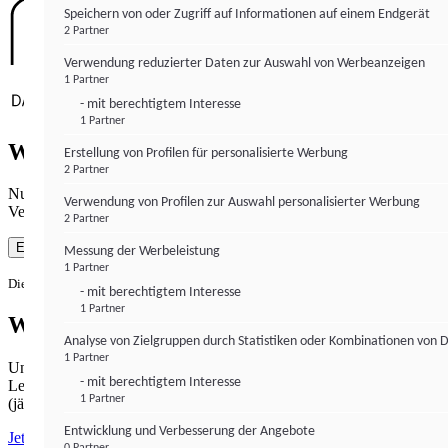
Speichern von oder Zugriff auf Informationen auf einem Endgerät
2 Partner
Verwendung reduzierter Daten zur Auswahl von Werbeanzeigen
1 Partner
- mit berechtigtem Interesse
1 Partner
Wie gewohnt mit Werbung lesen
Erstellung von Profilen für personalisierte Werbung
2 Partner
Nutzen Sie institutional-money.com mit Ihrer Zustimmung zur
Verwendung von Profilen zur Auswahl personalisierter Werbung
Verwendung von Cookies für Webanalyse und Werbemaßnahmen.
2 Partner
Einverstanden
Messung der Werbeleistung
1 Partner
Die Zustimmung ist jederzeit widerrufbar.
- mit berechtigtem Interesse
1 Partner
Werbefrei lesen
Analyse von Zielgruppen durch Statistiken oder Kombinationen von 
1 Partner
Unabhängiger Journalismus hat seinen Preis.
- mit berechtigtem Interesse
Lesen Sie institutional-money.com PUR für 33,99€ pro Monat
1 Partner
(jährliche Abrechnung).
Entwicklung und Verbesserung der Angebote
Jetzt abonnieren
0 Partner