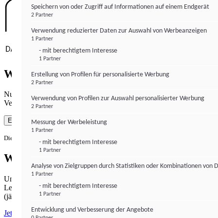
Speichern von oder Zugriff auf Informationen auf einem Endgerät
2 Partner
Verwendung reduzierter Daten zur Auswahl von Werbeanzeigen
1 Partner
- mit berechtigtem Interesse
1 Partner
Wie gewohnt mit Werbung lesen
Erstellung von Profilen für personalisierte Werbung
2 Partner
Nutzen Sie institutional-money.com mit Ihrer Zustimmung zur
Verwendung von Profilen zur Auswahl personalisierter Werbung
Verwendung von Cookies für Webanalyse und Werbemaßnahmen.
2 Partner
Einverstanden
Messung der Werbeleistung
1 Partner
Die Zustimmung ist jederzeit widerrufbar.
- mit berechtigtem Interesse
1 Partner
Werbefrei lesen
Analyse von Zielgruppen durch Statistiken oder Kombinationen von 
1 Partner
Unabhängiger Journalismus hat seinen Preis.
- mit berechtigtem Interesse
Lesen Sie institutional-money.com PUR für 33,99€ pro Monat
1 Partner
(jährliche Abrechnung).
Entwicklung und Verbesserung der Angebote
Jetzt abonnieren
0 Partner