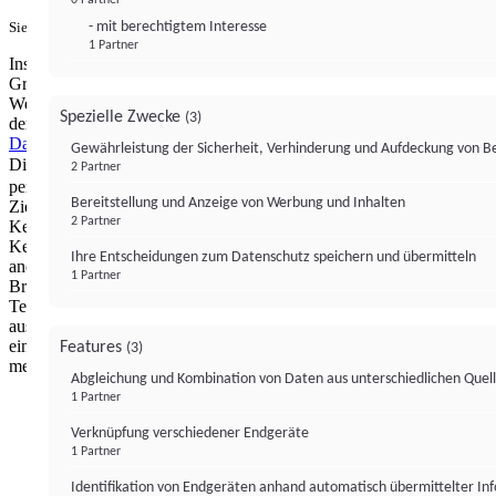
- mit berechtigtem Interesse
Sie haben ein PUR-Abo?
Hier anmelden.
1 Partner
Institutional Money mit Werbung: Wir nutzen aus wirtschaftlichen
Gründen die Möglichkeit, unsere Webseite Dritten als digitalen
Werbeplatz zur Verfügung zu stellen. Über Verarbeitungen, die in
Spezielle Zwecke
(3)
der Verantwortung von uns liegen, können Sie sich in unserer
Datenschutzerklärung
näher informieren.
Zur Bereitstellung unserer
Gewährleistung der Sicherheit, Verhinderung und Aufdeckung von 
Dienste nutzen wir Technologien von
. Zwecke:
Partnern (4)
2 Partner
personalisierte Werbung, Messung von Werbeleistung und
Bereitstellung und Anzeige von Werbung und Inhalten
Zielgruppenforschung. Cookies, Endgeräte- oder ähnliche Online-
2 Partner
Kennungen (z. B. login-basierte Kennungen, zufällig generierte
Kennungen, netzwerkbasierte Kennungen) können zusammen mit
Ihre Entscheidungen zum Datenschutz speichern und übermitteln
anderen Informationen (z. B. Browsertyp und
1 Partner
Browserinformationen, Sprache, Bildschirmgröße, unterstützte
Technologien usw.) auf Ihrem Endgerät gespeichert oder von dort
ausgelesen werden, um es jedes Mal wiederzuerkennen, wenn es
eine App oder einer Webseite aufruft. Dies geschieht für einen oder
Features
(3)
mehrere der hier aufgeführten Verarbeitungszwecke.
Abgleichung und Kombination von Daten aus unterschiedlichen Quel
1 Partner
Impressum
Datenschutzerklärung
Datenschutzeinstel
Verknüpfung verschiedener Endgeräte
Institutional Money
1 Partner
Identifikation von Endgeräten anhand automatisch übermittelter In