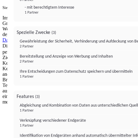
- mit berechtigtem Interesse
Sie haben ein PUR-Abo?
Hier anmelden.
1 Partner
Institutional Money mit Werbung: Wir nutzen aus wirtschaftlichen
Gründen die Möglichkeit, unsere Webseite Dritten als digitalen
Werbeplatz zur Verfügung zu stellen. Über Verarbeitungen, die in
Spezielle Zwecke
(3)
der Verantwortung von uns liegen, können Sie sich in unserer
Datenschutzerklärung
näher informieren.
Zur Bereitstellung unserer
Gewährleistung der Sicherheit, Verhinderung und Aufdeckung von 
Dienste nutzen wir Technologien von
. Zwecke:
Partnern (4)
2 Partner
personalisierte Werbung, Messung von Werbeleistung und
Bereitstellung und Anzeige von Werbung und Inhalten
Zielgruppenforschung. Cookies, Endgeräte- oder ähnliche Online-
2 Partner
Kennungen (z. B. login-basierte Kennungen, zufällig generierte
Kennungen, netzwerkbasierte Kennungen) können zusammen mit
Ihre Entscheidungen zum Datenschutz speichern und übermitteln
anderen Informationen (z. B. Browsertyp und
1 Partner
Browserinformationen, Sprache, Bildschirmgröße, unterstützte
Technologien usw.) auf Ihrem Endgerät gespeichert oder von dort
ausgelesen werden, um es jedes Mal wiederzuerkennen, wenn es
eine App oder einer Webseite aufruft. Dies geschieht für einen oder
Features
(3)
mehrere der hier aufgeführten Verarbeitungszwecke.
Abgleichung und Kombination von Daten aus unterschiedlichen Quel
1 Partner
Impressum
Datenschutzerklärung
Datenschutzeinstel
Verknüpfung verschiedener Endgeräte
Institutional Money
1 Partner
Identifikation von Endgeräten anhand automatisch übermittelter In