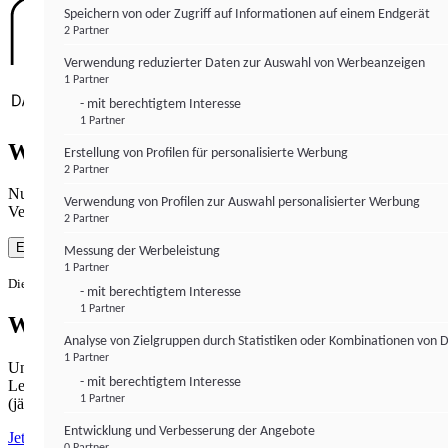
Speichern von oder Zugriff auf Informationen auf einem Endgerät
2 Partner
Verwendung reduzierter Daten zur Auswahl von Werbeanzeigen
1 Partner
- mit berechtigtem Interesse
1 Partner
Wie gewohnt mit Werbung lesen
Erstellung von Profilen für personalisierte Werbung
2 Partner
Nutzen Sie institutional-money.com mit Ihrer Zustimmung zur
Verwendung von Profilen zur Auswahl personalisierter Werbung
Verwendung von Cookies für Webanalyse und Werbemaßnahmen.
2 Partner
Einverstanden
Messung der Werbeleistung
1 Partner
Die Zustimmung ist jederzeit widerrufbar.
- mit berechtigtem Interesse
1 Partner
Werbefrei lesen
Analyse von Zielgruppen durch Statistiken oder Kombinationen von 
1 Partner
Unabhängiger Journalismus hat seinen Preis.
- mit berechtigtem Interesse
Lesen Sie institutional-money.com PUR für 33,99€ pro Monat
1 Partner
(jährliche Abrechnung).
Entwicklung und Verbesserung der Angebote
Jetzt abonnieren
0 Partner