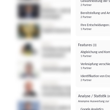
Gewährleistung der 
2 Partner
Bereitstellung und A
2 Partner
Ihre Entscheidungen 
1 Partner
Features
(3)
Abgleichung und Komb
1 Partner
Verknüpfung verschi
1 Partner
Identifikation von E
2 Partner
Analyse / Statistik
(n
Anonyme Auswertung zur 
Google Analytics