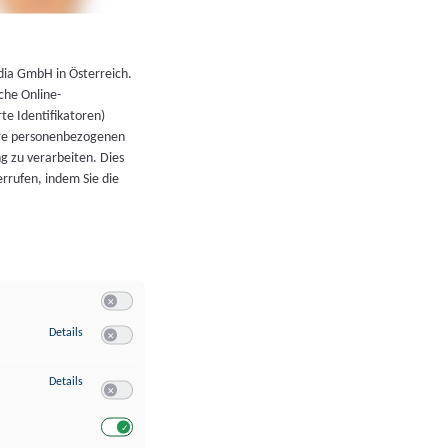
←
Zurück zur Übersicht
dia GmbH in Österreich.
che Online-
rte Identifikatoren)
hre personenbezogenen
g zu verarbeiten. Dies
errufen, indem Sie die
Switch zum Einwilligen bzw. Ablehnen der Kategorie Allgeme
zu Speichern von oder Zugriff auf Informationen auf einem Endgerät
Details
Switch zum Einwilligen bzw. Ablehnen des Dienstes Speichern 
zu Verwendung reduzierter Daten zur Auswahl von Werbeanzeigen
Details
Switch zum Einwilligen bzw. Ablehnen des Dienstes Verwend
Switch zum Einwilligen bzw. Ablehnen des Dienstes Verwendu