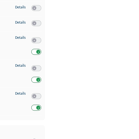
zu Erstellung von Profilen für personalisierte Werbung
Details
Switch zum Einwilligen bzw. Ablehnen des Dienstes Erstellung 
zu Verwendung von Profilen zur Auswahl personalisierter Werbung
Details
Switch zum Einwilligen bzw. Ablehnen des Dienstes Verwendun
zu Messung der Werbeleistung
Details
Switch zum Einwilligen bzw. Ablehnen des Dienstes Messung 
Switch zum Einwilligen bzw. Ablehnen des Dienstes Messung d
zu Analyse von Zielgruppen durch Statistiken oder Kombinationen von Dat
Details
Switch zum Einwilligen bzw. Ablehnen des Dienstes Analyse v
Switch zum Einwilligen bzw. Ablehnen des Dienstes Analyse v
zu Entwicklung und Verbesserung der Angebote
Details
Switch zum Einwilligen bzw. Ablehnen des Dienstes Entwickl
Switch zum Einwilligen bzw. Ablehnen des Dienstes Entwicklu