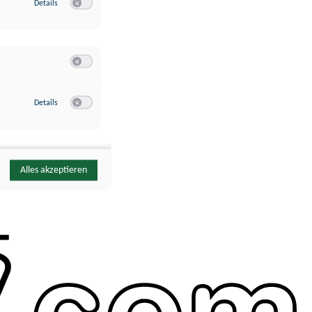
zu Google Analytics
Details
Switch zum Einwilligen bzw. Ablehnen des Dienstes Google Ana
Switch zum Einwilligen bzw. Ablehnen der Kategorie Sonstige 
zu YouTube
Details
Switch zum Einwilligen bzw. Ablehnen des Dienstes YouTube
Alles akzeptieren