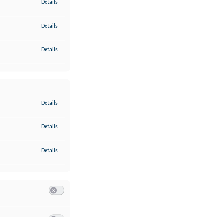
zu Gewährleistung der Sicherheit, Verhinderung und Aufdeckung v
Details
zu Bereitstellung und Anzeige von Werbung und Inhalten
Details
zu Ihre Entscheidungen zum Datenschutz speichern und übermittel
Details
zu Abgleichung und Kombination von Daten aus unterschiedlichen 
Details
zu Verknüpfung verschiedener Endgeräte
Details
zu Identifikation von Endgeräten anhand automatisch übermittelte
Details
Switch zum Einwilligen bzw. Ablehnen der Kategorie Analyse / 