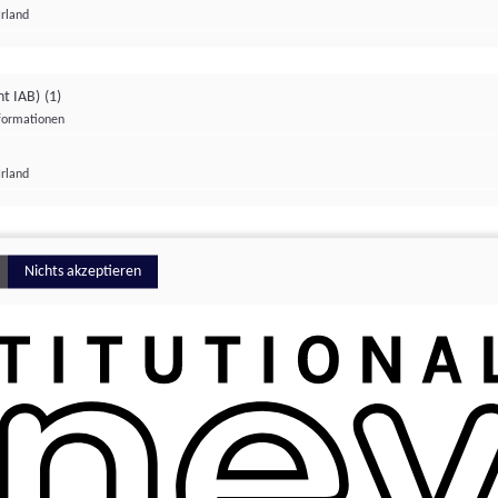
Irland
ht IAB)
(1)
nformationen
lungen
Irland
Money
Nichts akzeptieren