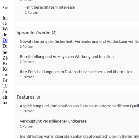
- mit berechtigtem Interesse
Sie haben ein PUR-Abo?
Hier anmelden.
1 Partner
Institutional Money mit Werbung: Wir nutzen aus wirtschaftlichen
Gründen die Möglichkeit, unsere Webseite Dritten als digitalen
Werbeplatz zur Verfügung zu stellen. Über Verarbeitungen, die in
Spezielle Zwecke
(3)
der Verantwortung von uns liegen, können Sie sich in unserer
Datenschutzerklärung
näher informieren.
Zur Bereitstellung unserer
Gewährleistung der Sicherheit, Verhinderung und Aufdeckung von 
Dienste nutzen wir Technologien von
. Zwecke:
Partnern (4)
2 Partner
personalisierte Werbung, Messung von Werbeleistung und
Bereitstellung und Anzeige von Werbung und Inhalten
Zielgruppenforschung. Cookies, Endgeräte- oder ähnliche Online-
2 Partner
Kennungen (z. B. login-basierte Kennungen, zufällig generierte
Kennungen, netzwerkbasierte Kennungen) können zusammen mit
Ihre Entscheidungen zum Datenschutz speichern und übermitteln
anderen Informationen (z. B. Browsertyp und
1 Partner
Browserinformationen, Sprache, Bildschirmgröße, unterstützte
Technologien usw.) auf Ihrem Endgerät gespeichert oder von dort
ausgelesen werden, um es jedes Mal wiederzuerkennen, wenn es
eine App oder einer Webseite aufruft. Dies geschieht für einen oder
Features
(3)
mehrere der hier aufgeführten Verarbeitungszwecke.
Abgleichung und Kombination von Daten aus unterschiedlichen Quel
1 Partner
Impressum
Datenschutzerklärung
Datenschutzeinstel
Verknüpfung verschiedener Endgeräte
Institutional Money
1 Partner
Identifikation von Endgeräten anhand automatisch übermittelter In