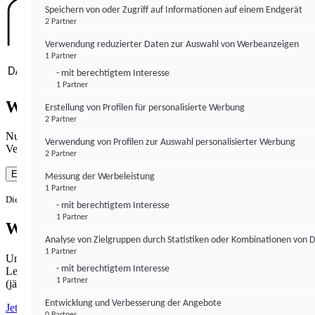
Speichern von oder Zugriff auf Informationen auf einem Endgerät
2 Partner
Verwendung reduzierter Daten zur Auswahl von Werbeanzeigen
1 Partner
- mit berechtigtem Interesse
1 Partner
Wie gewohnt mit Werbung lesen
Erstellung von Profilen für personalisierte Werbung
2 Partner
Nutzen Sie institutional-money.com mit Ihrer Zustimmung zur
Verwendung von Profilen zur Auswahl personalisierter Werbung
Verwendung von Cookies für Webanalyse und Werbemaßnahmen.
2 Partner
Einverstanden
Messung der Werbeleistung
1 Partner
Die Zustimmung ist jederzeit widerrufbar.
- mit berechtigtem Interesse
1 Partner
Werbefrei lesen
Analyse von Zielgruppen durch Statistiken oder Kombinationen von 
1 Partner
Unabhängiger Journalismus hat seinen Preis.
- mit berechtigtem Interesse
Lesen Sie institutional-money.com PUR für 33,99€ pro Monat
1 Partner
(jährliche Abrechnung).
Entwicklung und Verbesserung der Angebote
Jetzt abonnieren
0 Partner