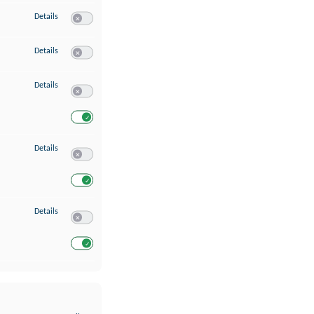
zu Erstellung von Profilen für personalisierte Werbung
Details
Switch zum Einwilligen bzw. Ablehnen des Dienstes Erstellung 
zu Verwendung von Profilen zur Auswahl personalisierter Werbung
Details
Switch zum Einwilligen bzw. Ablehnen des Dienstes Verwendun
zu Messung der Werbeleistung
Details
Switch zum Einwilligen bzw. Ablehnen des Dienstes Messung 
Switch zum Einwilligen bzw. Ablehnen des Dienstes Messung d
zu Analyse von Zielgruppen durch Statistiken oder Kombinationen von Dat
Details
Switch zum Einwilligen bzw. Ablehnen des Dienstes Analyse v
Switch zum Einwilligen bzw. Ablehnen des Dienstes Analyse v
zu Entwicklung und Verbesserung der Angebote
Details
Switch zum Einwilligen bzw. Ablehnen des Dienstes Entwickl
Switch zum Einwilligen bzw. Ablehnen des Dienstes Entwicklu