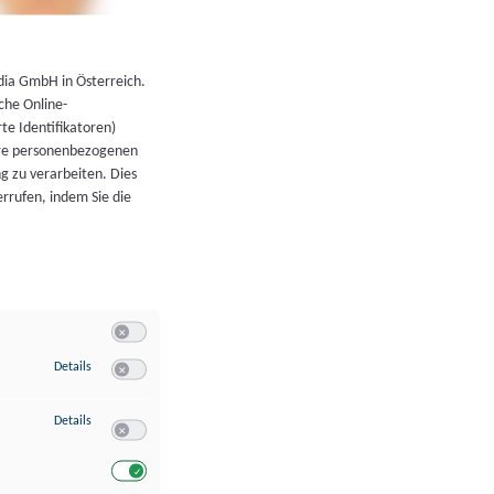
←
Zurück zur Übersicht
dia GmbH in Österreich.
che Online-
rte Identifikatoren)
hre personenbezogenen
g zu verarbeiten. Dies
errufen, indem Sie die
Switch zum Einwilligen bzw. Ablehnen der Kategorie Allgeme
zu Speichern von oder Zugriff auf Informationen auf einem Endgerät
Details
Switch zum Einwilligen bzw. Ablehnen des Dienstes Speichern 
zu Verwendung reduzierter Daten zur Auswahl von Werbeanzeigen
Details
Switch zum Einwilligen bzw. Ablehnen des Dienstes Verwend
Switch zum Einwilligen bzw. Ablehnen des Dienstes Verwendu