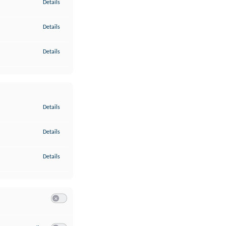
zu Gewährleistung der Sicherheit, Verhinderung und Aufdeckung v
Details
zu Bereitstellung und Anzeige von Werbung und Inhalten
Details
zu Ihre Entscheidungen zum Datenschutz speichern und übermittel
Details
zu Abgleichung und Kombination von Daten aus unterschiedlichen 
Details
zu Verknüpfung verschiedener Endgeräte
Details
zu Identifikation von Endgeräten anhand automatisch übermittelte
Details
Switch zum Einwilligen bzw. Ablehnen der Kategorie Analyse / 