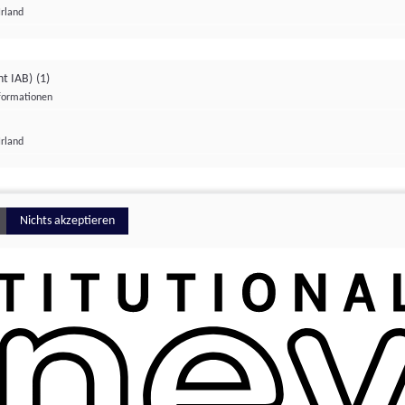
Irland
ht IAB)
(1)
nformationen
lungen
Irland
Money
Nichts akzeptieren