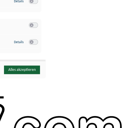
zu Google Analytics
Details
Switch zum Einwilligen bzw. Ablehnen des Dienstes Google Ana
Switch zum Einwilligen bzw. Ablehnen der Kategorie Sonstige 
zu YouTube
Details
Switch zum Einwilligen bzw. Ablehnen des Dienstes YouTube
Alles akzeptieren