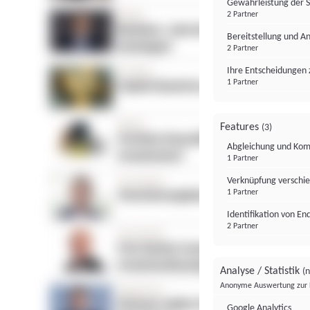
Gewährleistung der 
2 Partner
Bereitstellung und A
2 Partner
Ihre Entscheidungen 
1 Partner
Features
(3)
Abgleichung und Komb
1 Partner
Verknüpfung verschi
1 Partner
Identifikation von E
2 Partner
Analyse / Statistik
(n
Anonyme Auswertung zur 
Google Analytics