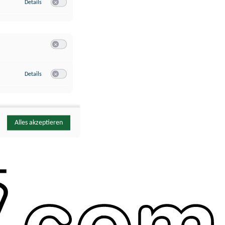
zu Google Analytics
Details
Switch zum Einwilligen bzw. Ablehnen des Dienstes Google Ana
Switch zum Einwilligen bzw. Ablehnen der Kategorie Sonstige 
zu YouTube
Details
Switch zum Einwilligen bzw. Ablehnen des Dienstes YouTube
Alles akzeptieren