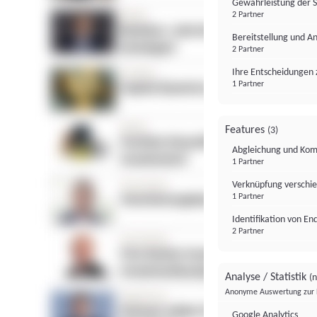
Gewährleistung der 
2 Partner
Bereitstellung und A
2 Partner
Ihre Entscheidungen 
1 Partner
Features
(3)
Abgleichung und Komb
1 Partner
Verknüpfung verschi
1 Partner
Identifikation von E
2 Partner
Analyse / Statistik
(n
Anonyme Auswertung zur 
Google Analytics