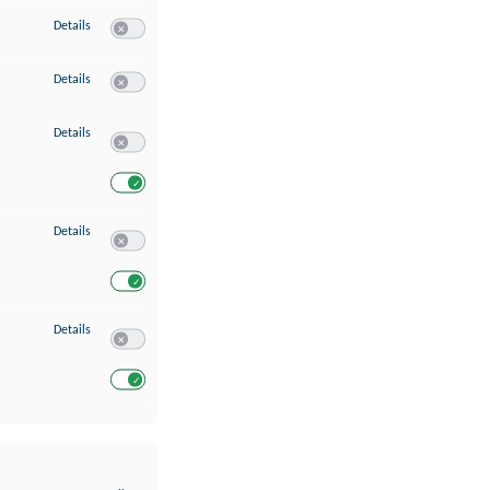
zu Erstellung von Profilen für personalisierte Werbung
Details
Switch zum Einwilligen bzw. Ablehnen des Dienstes Erstellung 
zu Verwendung von Profilen zur Auswahl personalisierter Werbung
Details
Switch zum Einwilligen bzw. Ablehnen des Dienstes Verwendun
zu Messung der Werbeleistung
Details
Switch zum Einwilligen bzw. Ablehnen des Dienstes Messung 
Switch zum Einwilligen bzw. Ablehnen des Dienstes Messung d
zu Analyse von Zielgruppen durch Statistiken oder Kombinationen von Dat
Details
Switch zum Einwilligen bzw. Ablehnen des Dienstes Analyse v
Switch zum Einwilligen bzw. Ablehnen des Dienstes Analyse v
zu Entwicklung und Verbesserung der Angebote
Details
Switch zum Einwilligen bzw. Ablehnen des Dienstes Entwickl
Switch zum Einwilligen bzw. Ablehnen des Dienstes Entwicklu