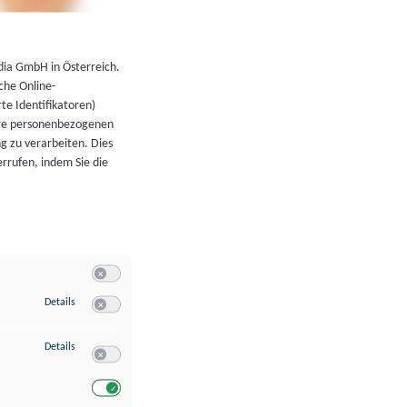
←
Zurück zur Übersicht
dia GmbH in Österreich.
che Online-
rte Identifikatoren)
hre personenbezogenen
g zu verarbeiten. Dies
errufen, indem Sie die
Switch zum Einwilligen bzw. Ablehnen der Kategorie Allgeme
zu Speichern von oder Zugriff auf Informationen auf einem Endgerät
Details
Switch zum Einwilligen bzw. Ablehnen des Dienstes Speichern 
zu Verwendung reduzierter Daten zur Auswahl von Werbeanzeigen
Details
Switch zum Einwilligen bzw. Ablehnen des Dienstes Verwend
Switch zum Einwilligen bzw. Ablehnen des Dienstes Verwendu