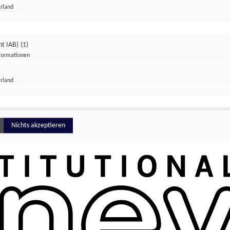
Irland
ht IAB)
(1)
nformationen
lungen
Irland
Money
Nichts akzeptieren