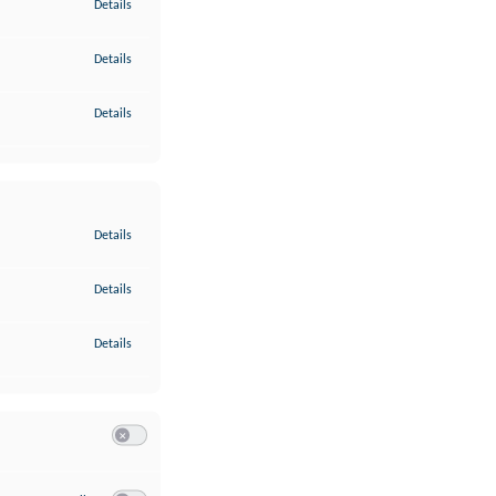
zu Gewährleistung der Sicherheit, Verhinderung und Aufdeckung v
Details
zu Bereitstellung und Anzeige von Werbung und Inhalten
Details
zu Ihre Entscheidungen zum Datenschutz speichern und übermittel
Details
zu Abgleichung und Kombination von Daten aus unterschiedlichen 
Details
zu Verknüpfung verschiedener Endgeräte
Details
zu Identifikation von Endgeräten anhand automatisch übermittelte
Details
Switch zum Einwilligen bzw. Ablehnen der Kategorie Analyse / 