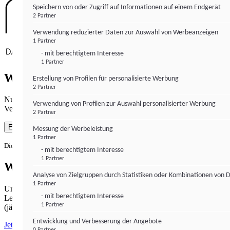
Speichern von oder Zugriff auf Informationen auf einem Endgerät
2 Partner
Verwendung reduzierter Daten zur Auswahl von Werbeanzeigen
1 Partner
- mit berechtigtem Interesse
1 Partner
Wie gewohnt mit Werbung lesen
Erstellung von Profilen für personalisierte Werbung
2 Partner
Nutzen Sie institutional-money.com mit Ihrer Zustimmung zur
Verwendung von Profilen zur Auswahl personalisierter Werbung
Verwendung von Cookies für Webanalyse und Werbemaßnahmen.
2 Partner
Einverstanden
Messung der Werbeleistung
1 Partner
Die Zustimmung ist jederzeit widerrufbar.
- mit berechtigtem Interesse
1 Partner
Werbefrei lesen
Analyse von Zielgruppen durch Statistiken oder Kombinationen von 
1 Partner
Unabhängiger Journalismus hat seinen Preis.
- mit berechtigtem Interesse
Lesen Sie institutional-money.com PUR für 33,99€ pro Monat
1 Partner
(jährliche Abrechnung).
Entwicklung und Verbesserung der Angebote
Jetzt abonnieren
0 Partner