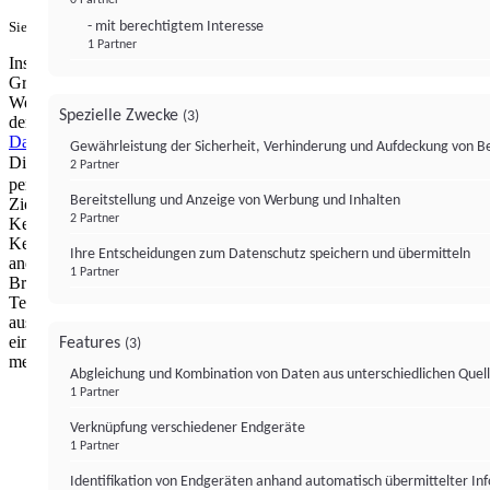
- mit berechtigtem Interesse
Sie haben ein PUR-Abo?
Hier anmelden.
1 Partner
Institutional Money mit Werbung: Wir nutzen aus wirtschaftlichen
Gründen die Möglichkeit, unsere Webseite Dritten als digitalen
Werbeplatz zur Verfügung zu stellen. Über Verarbeitungen, die in
Spezielle Zwecke
(3)
der Verantwortung von uns liegen, können Sie sich in unserer
Datenschutzerklärung
näher informieren.
Zur Bereitstellung unserer
Gewährleistung der Sicherheit, Verhinderung und Aufdeckung von 
Dienste nutzen wir Technologien von
. Zwecke:
Partnern (4)
2 Partner
personalisierte Werbung, Messung von Werbeleistung und
Bereitstellung und Anzeige von Werbung und Inhalten
Zielgruppenforschung. Cookies, Endgeräte- oder ähnliche Online-
2 Partner
Kennungen (z. B. login-basierte Kennungen, zufällig generierte
Kennungen, netzwerkbasierte Kennungen) können zusammen mit
Ihre Entscheidungen zum Datenschutz speichern und übermitteln
anderen Informationen (z. B. Browsertyp und
1 Partner
Browserinformationen, Sprache, Bildschirmgröße, unterstützte
Technologien usw.) auf Ihrem Endgerät gespeichert oder von dort
ausgelesen werden, um es jedes Mal wiederzuerkennen, wenn es
eine App oder einer Webseite aufruft. Dies geschieht für einen oder
Features
(3)
mehrere der hier aufgeführten Verarbeitungszwecke.
Abgleichung und Kombination von Daten aus unterschiedlichen Quel
1 Partner
Impressum
Datenschutzerklärung
Datenschutzeinstel
Verknüpfung verschiedener Endgeräte
Institutional Money
1 Partner
Identifikation von Endgeräten anhand automatisch übermittelter In