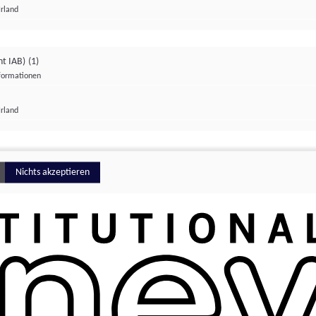
Irland
ht IAB)
(1)
nformationen
lungen
Irland
Money
Nichts akzeptieren