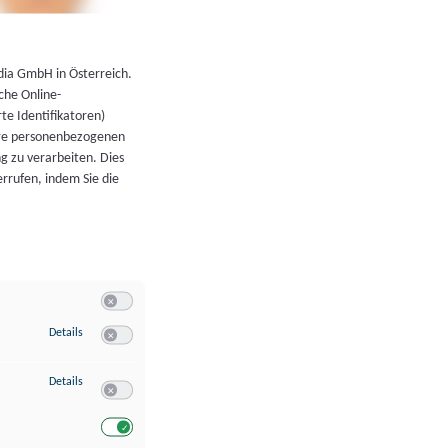
←
Zurück zur Übersicht
dia GmbH in Österreich.
che Online-
rte Identifikatoren)
hre personenbezogenen
g zu verarbeiten. Dies
errufen, indem Sie die
Switch zum Einwilligen bzw. Ablehnen der Kategorie Allgeme
zu Speichern von oder Zugriff auf Informationen auf einem Endgerät
Details
Switch zum Einwilligen bzw. Ablehnen des Dienstes Speichern 
zu Verwendung reduzierter Daten zur Auswahl von Werbeanzeigen
Details
Switch zum Einwilligen bzw. Ablehnen des Dienstes Verwend
Switch zum Einwilligen bzw. Ablehnen des Dienstes Verwendu