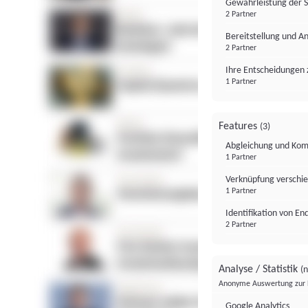
Gewährleistung der 
2 Partner
Bereitstellung und A
2 Partner
Ihre Entscheidungen 
1 Partner
Features
(3)
Abgleichung und Komb
1 Partner
Verknüpfung verschi
1 Partner
Identifikation von E
2 Partner
Analyse / Statistik
(n
Anonyme Auswertung zur 
Google Analytics