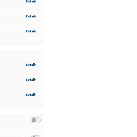
zu Gewährleistung der Sicherheit, Verhinderung und Aufdeckung v
Details
zu Bereitstellung und Anzeige von Werbung und Inhalten
Details
zu Ihre Entscheidungen zum Datenschutz speichern und übermittel
Details
zu Abgleichung und Kombination von Daten aus unterschiedlichen 
Details
zu Verknüpfung verschiedener Endgeräte
Details
zu Identifikation von Endgeräten anhand automatisch übermittelte
Details
Switch zum Einwilligen bzw. Ablehnen der Kategorie Analyse / 