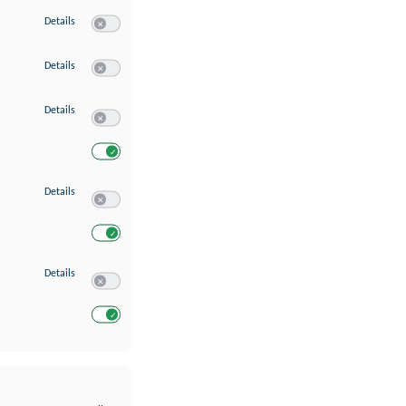
zu Erstellung von Profilen für personalisierte Werbung
Details
Switch zum Einwilligen bzw. Ablehnen des Dienstes Erstellung 
zu Verwendung von Profilen zur Auswahl personalisierter Werbung
Details
Switch zum Einwilligen bzw. Ablehnen des Dienstes Verwendun
zu Messung der Werbeleistung
Details
Switch zum Einwilligen bzw. Ablehnen des Dienstes Messung 
Switch zum Einwilligen bzw. Ablehnen des Dienstes Messung d
zu Analyse von Zielgruppen durch Statistiken oder Kombinationen von Dat
Details
Switch zum Einwilligen bzw. Ablehnen des Dienstes Analyse v
Switch zum Einwilligen bzw. Ablehnen des Dienstes Analyse v
zu Entwicklung und Verbesserung der Angebote
Details
Switch zum Einwilligen bzw. Ablehnen des Dienstes Entwickl
Switch zum Einwilligen bzw. Ablehnen des Dienstes Entwicklu