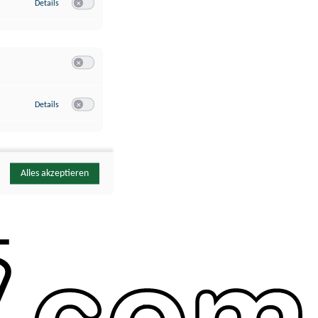
zu Google Analytics
Details
Switch zum Einwilligen bzw. Ablehnen des Dienstes Google Ana
Switch zum Einwilligen bzw. Ablehnen der Kategorie Sonstige 
zu YouTube
Details
Switch zum Einwilligen bzw. Ablehnen des Dienstes YouTube
Alles akzeptieren