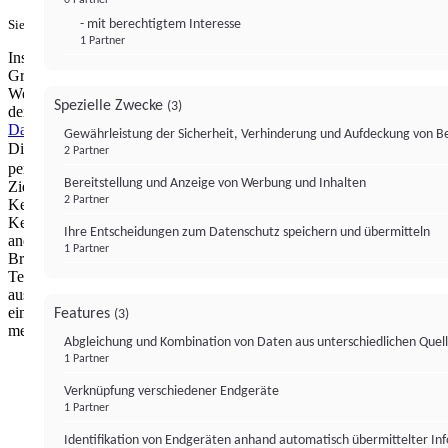
- mit berechtigtem Interesse
Sie haben ein PUR-Abo?
Hier anmelden.
1 Partner
Institutional Money mit Werbung: Wir nutzen aus wirtschaftlichen
Gründen die Möglichkeit, unsere Webseite Dritten als digitalen
Werbeplatz zur Verfügung zu stellen. Über Verarbeitungen, die in
Spezielle Zwecke
(3)
der Verantwortung von uns liegen, können Sie sich in unserer
Datenschutzerklärung
näher informieren.
Zur Bereitstellung unserer
Gewährleistung der Sicherheit, Verhinderung und Aufdeckung von 
Dienste nutzen wir Technologien von
. Zwecke:
Partnern (4)
2 Partner
personalisierte Werbung, Messung von Werbeleistung und
Bereitstellung und Anzeige von Werbung und Inhalten
Zielgruppenforschung. Cookies, Endgeräte- oder ähnliche Online-
2 Partner
Kennungen (z. B. login-basierte Kennungen, zufällig generierte
Kennungen, netzwerkbasierte Kennungen) können zusammen mit
Ihre Entscheidungen zum Datenschutz speichern und übermitteln
anderen Informationen (z. B. Browsertyp und
1 Partner
Browserinformationen, Sprache, Bildschirmgröße, unterstützte
Technologien usw.) auf Ihrem Endgerät gespeichert oder von dort
ausgelesen werden, um es jedes Mal wiederzuerkennen, wenn es
eine App oder einer Webseite aufruft. Dies geschieht für einen oder
Features
(3)
mehrere der hier aufgeführten Verarbeitungszwecke.
Abgleichung und Kombination von Daten aus unterschiedlichen Quel
1 Partner
Impressum
Datenschutzerklärung
Datenschutzeinstel
Verknüpfung verschiedener Endgeräte
Institutional Money
1 Partner
Identifikation von Endgeräten anhand automatisch übermittelter In