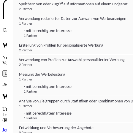
Speichern von oder Zugriff auf Informationen auf einem Endgerät
2 Partner
Verwendung reduzierter Daten zur Auswahl von Werbeanzeigen
1 Partner
- mit berechtigtem Interesse
1 Partner
Wie gewohnt mit Werbung lesen
Erstellung von Profilen für personalisierte Werbung
2 Partner
Nutzen Sie institutional-money.com mit Ihrer Zustimmung zur
Verwendung von Profilen zur Auswahl personalisierter Werbung
Verwendung von Cookies für Webanalyse und Werbemaßnahmen.
2 Partner
Einverstanden
Messung der Werbeleistung
1 Partner
Die Zustimmung ist jederzeit widerrufbar.
- mit berechtigtem Interesse
1 Partner
Werbefrei lesen
Analyse von Zielgruppen durch Statistiken oder Kombinationen von 
1 Partner
Unabhängiger Journalismus hat seinen Preis.
- mit berechtigtem Interesse
Lesen Sie institutional-money.com PUR für 33,99€ pro Monat
1 Partner
(jährliche Abrechnung).
Entwicklung und Verbesserung der Angebote
Jetzt abonnieren
0 Partner