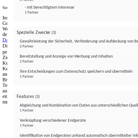
- mit berechtigtem Interesse
Sie haben ein PUR-Abo?
Hier anmelden.
1 Partner
Institutional Money mit Werbung: Wir nutzen aus wirtschaftlichen
Gründen die Möglichkeit, unsere Webseite Dritten als digitalen
Werbeplatz zur Verfügung zu stellen. Über Verarbeitungen, die in
Spezielle Zwecke
(3)
der Verantwortung von uns liegen, können Sie sich in unserer
Datenschutzerklärung
näher informieren.
Zur Bereitstellung unserer
Gewährleistung der Sicherheit, Verhinderung und Aufdeckung von 
Dienste nutzen wir Technologien von
. Zwecke:
Partnern (4)
2 Partner
personalisierte Werbung, Messung von Werbeleistung und
Bereitstellung und Anzeige von Werbung und Inhalten
Zielgruppenforschung. Cookies, Endgeräte- oder ähnliche Online-
2 Partner
Kennungen (z. B. login-basierte Kennungen, zufällig generierte
Kennungen, netzwerkbasierte Kennungen) können zusammen mit
Ihre Entscheidungen zum Datenschutz speichern und übermitteln
anderen Informationen (z. B. Browsertyp und
1 Partner
Browserinformationen, Sprache, Bildschirmgröße, unterstützte
Technologien usw.) auf Ihrem Endgerät gespeichert oder von dort
ausgelesen werden, um es jedes Mal wiederzuerkennen, wenn es
eine App oder einer Webseite aufruft. Dies geschieht für einen oder
Features
(3)
mehrere der hier aufgeführten Verarbeitungszwecke.
Abgleichung und Kombination von Daten aus unterschiedlichen Quel
1 Partner
Impressum
Datenschutzerklärung
Datenschutzeinstel
Verknüpfung verschiedener Endgeräte
Institutional Money
1 Partner
Identifikation von Endgeräten anhand automatisch übermittelter In