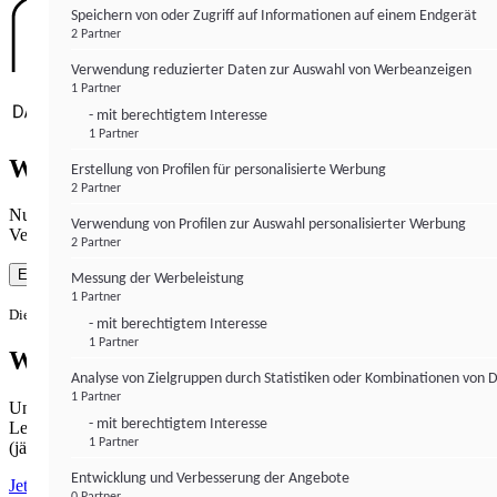
Speichern von oder Zugriff auf Informationen auf einem Endgerät
2 Partner
Verwendung reduzierter Daten zur Auswahl von Werbeanzeigen
1 Partner
- mit berechtigtem Interesse
1 Partner
Wie gewohnt mit Werbung lesen
Erstellung von Profilen für personalisierte Werbung
2 Partner
Nutzen Sie institutional-money.com mit Ihrer Zustimmung zur
Verwendung von Profilen zur Auswahl personalisierter Werbung
Verwendung von Cookies für Webanalyse und Werbemaßnahmen.
2 Partner
Einverstanden
Messung der Werbeleistung
1 Partner
Die Zustimmung ist jederzeit widerrufbar.
- mit berechtigtem Interesse
1 Partner
Werbefrei lesen
Analyse von Zielgruppen durch Statistiken oder Kombinationen von 
1 Partner
Unabhängiger Journalismus hat seinen Preis.
- mit berechtigtem Interesse
Lesen Sie institutional-money.com PUR für 33,99€ pro Monat
1 Partner
(jährliche Abrechnung).
Entwicklung und Verbesserung der Angebote
Jetzt abonnieren
0 Partner