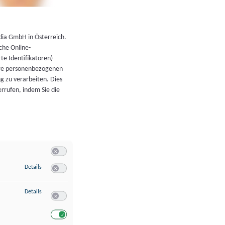
←
Zurück zur Übersicht
dia GmbH in Österreich.
che Online-
rte Identifikatoren)
hre personenbezogenen
g zu verarbeiten. Dies
errufen, indem Sie die
Switch zum Einwilligen bzw. Ablehnen der Kategorie Allgeme
zu Speichern von oder Zugriff auf Informationen auf einem Endgerät
Details
Switch zum Einwilligen bzw. Ablehnen des Dienstes Speichern 
zu Verwendung reduzierter Daten zur Auswahl von Werbeanzeigen
Details
Switch zum Einwilligen bzw. Ablehnen des Dienstes Verwend
Switch zum Einwilligen bzw. Ablehnen des Dienstes Verwendu