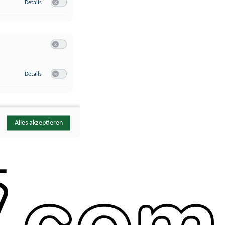
zu Google Analytics
Details
Switch zum Einwilligen bzw. Ablehnen des Dienstes Google Ana
Switch zum Einwilligen bzw. Ablehnen der Kategorie Sonstige 
zu YouTube
Details
Switch zum Einwilligen bzw. Ablehnen des Dienstes YouTube
Alles akzeptieren