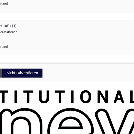
Irland
ht IAB)
(1)
nformationen
lungen
Irland
Money
Nichts akzeptieren