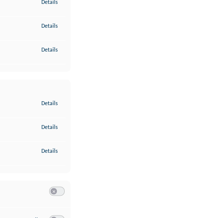
zu Gewährleistung der Sicherheit, Verhinderung und Aufdeckung v
Details
zu Bereitstellung und Anzeige von Werbung und Inhalten
Details
zu Ihre Entscheidungen zum Datenschutz speichern und übermittel
Details
zu Abgleichung und Kombination von Daten aus unterschiedlichen 
Details
zu Verknüpfung verschiedener Endgeräte
Details
zu Identifikation von Endgeräten anhand automatisch übermittelte
Details
Switch zum Einwilligen bzw. Ablehnen der Kategorie Analyse / 