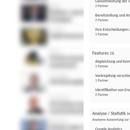
Gewährleistung der 
2 Partner
Bereitstellung und A
2 Partner
Ihre Entscheidungen 
1 Partner
Features
(3)
Abgleichung und Komb
1 Partner
Verknüpfung verschi
1 Partner
Identifikation von E
2 Partner
Analyse / Statistik
(n
Anonyme Auswertung zur 
Google Analytics