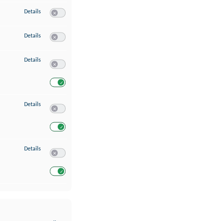
zu Erstellung von Profilen für personalisierte Werbung
Details
Switch zum Einwilligen bzw. Ablehnen des Dienstes Erstellung 
zu Verwendung von Profilen zur Auswahl personalisierter Werbung
Details
Switch zum Einwilligen bzw. Ablehnen des Dienstes Verwendun
zu Messung der Werbeleistung
Details
Switch zum Einwilligen bzw. Ablehnen des Dienstes Messung 
Switch zum Einwilligen bzw. Ablehnen des Dienstes Messung d
zu Analyse von Zielgruppen durch Statistiken oder Kombinationen von Dat
Details
Switch zum Einwilligen bzw. Ablehnen des Dienstes Analyse v
Switch zum Einwilligen bzw. Ablehnen des Dienstes Analyse v
zu Entwicklung und Verbesserung der Angebote
Details
Switch zum Einwilligen bzw. Ablehnen des Dienstes Entwickl
Switch zum Einwilligen bzw. Ablehnen des Dienstes Entwicklu