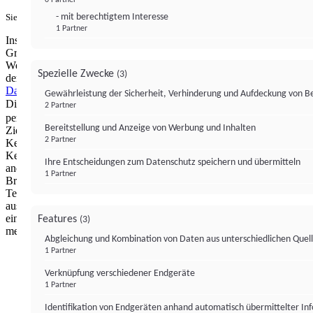
- mit berechtigtem Interesse
Sie haben ein PUR-Abo?
Hier anmelden.
1 Partner
Institutional Money mit Werbung: Wir nutzen aus wirtschaftlichen
Gründen die Möglichkeit, unsere Webseite Dritten als digitalen
Werbeplatz zur Verfügung zu stellen. Über Verarbeitungen, die in
Spezielle Zwecke
(3)
der Verantwortung von uns liegen, können Sie sich in unserer
Datenschutzerklärung
näher informieren.
Zur Bereitstellung unserer
Gewährleistung der Sicherheit, Verhinderung und Aufdeckung von 
Dienste nutzen wir Technologien von
. Zwecke:
Partnern (4)
2 Partner
personalisierte Werbung, Messung von Werbeleistung und
Bereitstellung und Anzeige von Werbung und Inhalten
Zielgruppenforschung. Cookies, Endgeräte- oder ähnliche Online-
2 Partner
Kennungen (z. B. login-basierte Kennungen, zufällig generierte
Kennungen, netzwerkbasierte Kennungen) können zusammen mit
Ihre Entscheidungen zum Datenschutz speichern und übermitteln
anderen Informationen (z. B. Browsertyp und
1 Partner
Browserinformationen, Sprache, Bildschirmgröße, unterstützte
Technologien usw.) auf Ihrem Endgerät gespeichert oder von dort
ausgelesen werden, um es jedes Mal wiederzuerkennen, wenn es
eine App oder einer Webseite aufruft. Dies geschieht für einen oder
Features
(3)
mehrere der hier aufgeführten Verarbeitungszwecke.
Abgleichung und Kombination von Daten aus unterschiedlichen Quel
1 Partner
Impressum
Datenschutzerklärung
Datenschutzeinstel
Verknüpfung verschiedener Endgeräte
Institutional Money
1 Partner
Identifikation von Endgeräten anhand automatisch übermittelter In