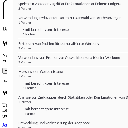
Speichern von oder Zugriff auf Informationen auf einem Endgerät
2 Partner
Verwendung reduzierter Daten zur Auswahl von Werbeanzeigen
1 Partner
- mit berechtigtem Interesse
1 Partner
Wie gewohnt mit Werbung lesen
Erstellung von Profilen für personalisierte Werbung
2 Partner
Nutzen Sie institutional-money.com mit Ihrer Zustimmung zur
Verwendung von Profilen zur Auswahl personalisierter Werbung
Verwendung von Cookies für Webanalyse und Werbemaßnahmen.
2 Partner
Einverstanden
Messung der Werbeleistung
1 Partner
Die Zustimmung ist jederzeit widerrufbar.
- mit berechtigtem Interesse
1 Partner
Werbefrei lesen
Analyse von Zielgruppen durch Statistiken oder Kombinationen von 
1 Partner
Unabhängiger Journalismus hat seinen Preis.
- mit berechtigtem Interesse
Lesen Sie institutional-money.com PUR für 33,99€ pro Monat
1 Partner
(jährliche Abrechnung).
Entwicklung und Verbesserung der Angebote
Jetzt abonnieren
0 Partner