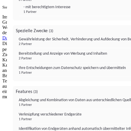
- mit berechtigtem Interesse
Sie haben ein PUR-Abo?
Hier anmelden.
1 Partner
Institutional Money mit Werbung: Wir nutzen aus wirtschaftlichen
Gründen die Möglichkeit, unsere Webseite Dritten als digitalen
Werbeplatz zur Verfügung zu stellen. Über Verarbeitungen, die in
Spezielle Zwecke
(3)
der Verantwortung von uns liegen, können Sie sich in unserer
Datenschutzerklärung
näher informieren.
Zur Bereitstellung unserer
Gewährleistung der Sicherheit, Verhinderung und Aufdeckung von 
Dienste nutzen wir Technologien von
. Zwecke:
Partnern (4)
2 Partner
personalisierte Werbung, Messung von Werbeleistung und
Bereitstellung und Anzeige von Werbung und Inhalten
Zielgruppenforschung. Cookies, Endgeräte- oder ähnliche Online-
2 Partner
Kennungen (z. B. login-basierte Kennungen, zufällig generierte
Kennungen, netzwerkbasierte Kennungen) können zusammen mit
Ihre Entscheidungen zum Datenschutz speichern und übermitteln
anderen Informationen (z. B. Browsertyp und
1 Partner
Browserinformationen, Sprache, Bildschirmgröße, unterstützte
Technologien usw.) auf Ihrem Endgerät gespeichert oder von dort
ausgelesen werden, um es jedes Mal wiederzuerkennen, wenn es
eine App oder einer Webseite aufruft. Dies geschieht für einen oder
Features
(3)
mehrere der hier aufgeführten Verarbeitungszwecke.
Abgleichung und Kombination von Daten aus unterschiedlichen Quel
1 Partner
Impressum
Datenschutzerklärung
Datenschutzeinstel
Verknüpfung verschiedener Endgeräte
Institutional Money
1 Partner
Identifikation von Endgeräten anhand automatisch übermittelter In