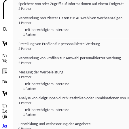
Speichern von oder Zugriff auf Informationen auf einem Endgerät
2 Partner
Verwendung reduzierter Daten zur Auswahl von Werbeanzeigen
1 Partner
- mit berechtigtem Interesse
1 Partner
Wie gewohnt mit Werbung lesen
Erstellung von Profilen für personalisierte Werbung
2 Partner
Nutzen Sie institutional-money.com mit Ihrer Zustimmung zur
Verwendung von Profilen zur Auswahl personalisierter Werbung
Verwendung von Cookies für Webanalyse und Werbemaßnahmen.
2 Partner
Einverstanden
Messung der Werbeleistung
1 Partner
Die Zustimmung ist jederzeit widerrufbar.
- mit berechtigtem Interesse
1 Partner
Werbefrei lesen
Analyse von Zielgruppen durch Statistiken oder Kombinationen von 
1 Partner
Unabhängiger Journalismus hat seinen Preis.
- mit berechtigtem Interesse
Lesen Sie institutional-money.com PUR für 33,99€ pro Monat
1 Partner
(jährliche Abrechnung).
Entwicklung und Verbesserung der Angebote
Jetzt abonnieren
0 Partner