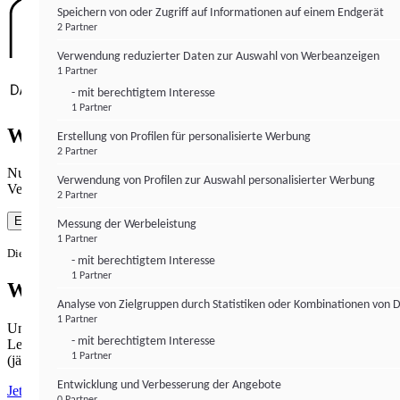
Speichern von oder Zugriff auf Informationen auf einem Endgerät
2 Partner
Verwendung reduzierter Daten zur Auswahl von Werbeanzeigen
1 Partner
- mit berechtigtem Interesse
1 Partner
Wie gewohnt mit Werbung lesen
Erstellung von Profilen für personalisierte Werbung
2 Partner
Nutzen Sie institutional-money.com mit Ihrer Zustimmung zur
Verwendung von Profilen zur Auswahl personalisierter Werbung
Verwendung von Cookies für Webanalyse und Werbemaßnahmen.
2 Partner
Einverstanden
Messung der Werbeleistung
1 Partner
Die Zustimmung ist jederzeit widerrufbar.
- mit berechtigtem Interesse
1 Partner
Werbefrei lesen
Analyse von Zielgruppen durch Statistiken oder Kombinationen von 
1 Partner
Unabhängiger Journalismus hat seinen Preis.
- mit berechtigtem Interesse
Lesen Sie institutional-money.com PUR für 33,99€ pro Monat
1 Partner
(jährliche Abrechnung).
Entwicklung und Verbesserung der Angebote
Jetzt abonnieren
0 Partner