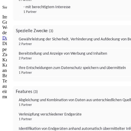
- mit berechtigtem Interesse
Sie haben ein PUR-Abo?
Hier anmelden.
1 Partner
Institutional Money mit Werbung: Wir nutzen aus wirtschaftlichen
Gründen die Möglichkeit, unsere Webseite Dritten als digitalen
Werbeplatz zur Verfügung zu stellen. Über Verarbeitungen, die in
Spezielle Zwecke
(3)
der Verantwortung von uns liegen, können Sie sich in unserer
Datenschutzerklärung
näher informieren.
Zur Bereitstellung unserer
Gewährleistung der Sicherheit, Verhinderung und Aufdeckung von 
Dienste nutzen wir Technologien von
. Zwecke:
Partnern (4)
2 Partner
personalisierte Werbung, Messung von Werbeleistung und
Bereitstellung und Anzeige von Werbung und Inhalten
Zielgruppenforschung. Cookies, Endgeräte- oder ähnliche Online-
2 Partner
Kennungen (z. B. login-basierte Kennungen, zufällig generierte
Kennungen, netzwerkbasierte Kennungen) können zusammen mit
Ihre Entscheidungen zum Datenschutz speichern und übermitteln
anderen Informationen (z. B. Browsertyp und
1 Partner
Browserinformationen, Sprache, Bildschirmgröße, unterstützte
Technologien usw.) auf Ihrem Endgerät gespeichert oder von dort
ausgelesen werden, um es jedes Mal wiederzuerkennen, wenn es
eine App oder einer Webseite aufruft. Dies geschieht für einen oder
Features
(3)
mehrere der hier aufgeführten Verarbeitungszwecke.
Abgleichung und Kombination von Daten aus unterschiedlichen Quel
1 Partner
Impressum
Datenschutzerklärung
Datenschutzeinstel
Verknüpfung verschiedener Endgeräte
Institutional Money
1 Partner
Identifikation von Endgeräten anhand automatisch übermittelter In