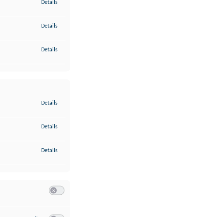
zu Gewährleistung der Sicherheit, Verhinderung und Aufdeckung v
Details
zu Bereitstellung und Anzeige von Werbung und Inhalten
Details
zu Ihre Entscheidungen zum Datenschutz speichern und übermittel
Details
zu Abgleichung und Kombination von Daten aus unterschiedlichen 
Details
zu Verknüpfung verschiedener Endgeräte
Details
zu Identifikation von Endgeräten anhand automatisch übermittelte
Details
Switch zum Einwilligen bzw. Ablehnen der Kategorie Analyse / 