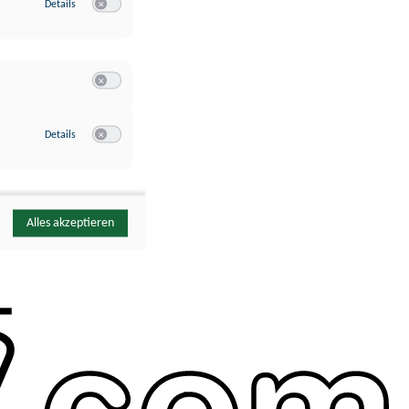
zu Google Analytics
Details
Switch zum Einwilligen bzw. Ablehnen des Dienstes Google Ana
Switch zum Einwilligen bzw. Ablehnen der Kategorie Sonstige 
zu YouTube
Details
Switch zum Einwilligen bzw. Ablehnen des Dienstes YouTube
Alles akzeptieren