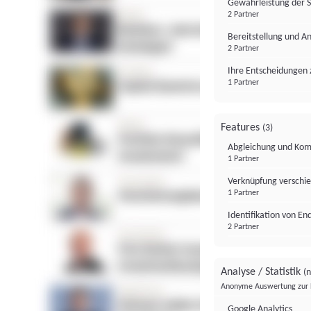
Gewährleistung der 
2 Partner
Bereitstellung und A
2 Partner
Ihre Entscheidungen 
1 Partner
Features
(3)
Abgleichung und Komb
1 Partner
Verknüpfung verschi
1 Partner
Identifikation von E
2 Partner
Analyse / Statistik
(n
Anonyme Auswertung zur 
Google Analytics