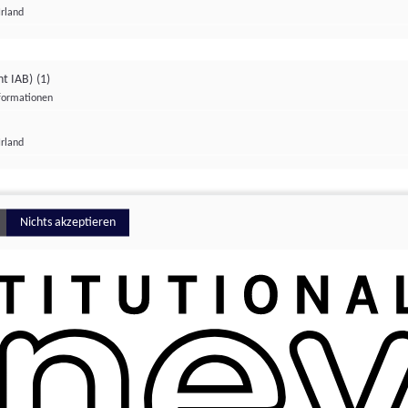
Irland
ht IAB)
(1)
nformationen
lungen
Irland
Money
Nichts akzeptieren