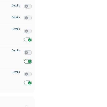
zu Erstellung von Profilen für personalisierte Werbung
Details
Switch zum Einwilligen bzw. Ablehnen des Dienstes Erstellung 
zu Verwendung von Profilen zur Auswahl personalisierter Werbung
Details
Switch zum Einwilligen bzw. Ablehnen des Dienstes Verwendun
zu Messung der Werbeleistung
Details
Switch zum Einwilligen bzw. Ablehnen des Dienstes Messung 
Switch zum Einwilligen bzw. Ablehnen des Dienstes Messung d
zu Analyse von Zielgruppen durch Statistiken oder Kombinationen von Dat
Details
Switch zum Einwilligen bzw. Ablehnen des Dienstes Analyse v
Switch zum Einwilligen bzw. Ablehnen des Dienstes Analyse v
zu Entwicklung und Verbesserung der Angebote
Details
Switch zum Einwilligen bzw. Ablehnen des Dienstes Entwickl
Switch zum Einwilligen bzw. Ablehnen des Dienstes Entwicklu