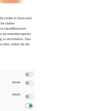
←
Zurück zur Übersicht
dia GmbH in Österreich.
che Online-
rte Identifikatoren)
hre personenbezogenen
g zu verarbeiten. Dies
errufen, indem Sie die
Switch zum Einwilligen bzw. Ablehnen der Kategorie Allgeme
zu Speichern von oder Zugriff auf Informationen auf einem Endgerät
Details
Switch zum Einwilligen bzw. Ablehnen des Dienstes Speichern 
zu Verwendung reduzierter Daten zur Auswahl von Werbeanzeigen
Details
Switch zum Einwilligen bzw. Ablehnen des Dienstes Verwend
Switch zum Einwilligen bzw. Ablehnen des Dienstes Verwendu