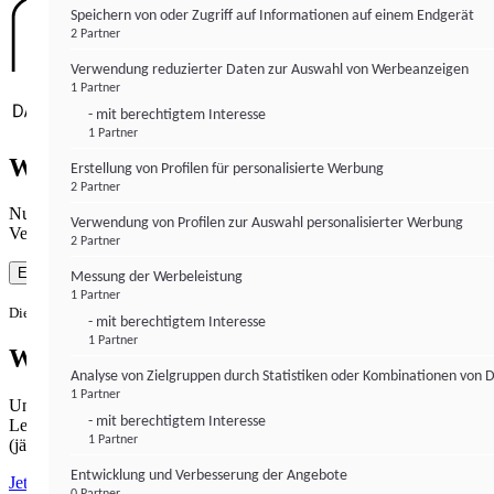
Speichern von oder Zugriff auf Informationen auf einem Endgerät
2 Partner
Verwendung reduzierter Daten zur Auswahl von Werbeanzeigen
1 Partner
- mit berechtigtem Interesse
1 Partner
Wie gewohnt mit Werbung lesen
Erstellung von Profilen für personalisierte Werbung
2 Partner
Nutzen Sie institutional-money.com mit Ihrer Zustimmung zur
Verwendung von Profilen zur Auswahl personalisierter Werbung
Verwendung von Cookies für Webanalyse und Werbemaßnahmen.
2 Partner
Einverstanden
Messung der Werbeleistung
1 Partner
Die Zustimmung ist jederzeit widerrufbar.
- mit berechtigtem Interesse
1 Partner
Werbefrei lesen
Analyse von Zielgruppen durch Statistiken oder Kombinationen von 
1 Partner
Unabhängiger Journalismus hat seinen Preis.
- mit berechtigtem Interesse
Lesen Sie institutional-money.com PUR für 33,99€ pro Monat
1 Partner
(jährliche Abrechnung).
Entwicklung und Verbesserung der Angebote
Jetzt abonnieren
0 Partner