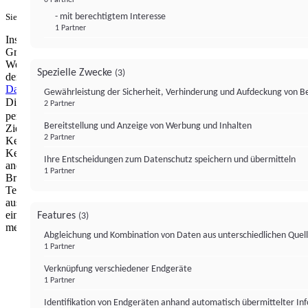
- mit berechtigtem Interesse
Sie haben ein PUR-Abo?
Hier anmelden.
1 Partner
Institutional Money mit Werbung: Wir nutzen aus wirtschaftlichen
Gründen die Möglichkeit, unsere Webseite Dritten als digitalen
Werbeplatz zur Verfügung zu stellen. Über Verarbeitungen, die in
Spezielle Zwecke
(3)
der Verantwortung von uns liegen, können Sie sich in unserer
Datenschutzerklärung
näher informieren.
Zur Bereitstellung unserer
Gewährleistung der Sicherheit, Verhinderung und Aufdeckung von 
Dienste nutzen wir Technologien von
. Zwecke:
Partnern (4)
2 Partner
personalisierte Werbung, Messung von Werbeleistung und
Bereitstellung und Anzeige von Werbung und Inhalten
Zielgruppenforschung. Cookies, Endgeräte- oder ähnliche Online-
2 Partner
Kennungen (z. B. login-basierte Kennungen, zufällig generierte
Kennungen, netzwerkbasierte Kennungen) können zusammen mit
Ihre Entscheidungen zum Datenschutz speichern und übermitteln
anderen Informationen (z. B. Browsertyp und
1 Partner
Browserinformationen, Sprache, Bildschirmgröße, unterstützte
Technologien usw.) auf Ihrem Endgerät gespeichert oder von dort
ausgelesen werden, um es jedes Mal wiederzuerkennen, wenn es
eine App oder einer Webseite aufruft. Dies geschieht für einen oder
Features
(3)
mehrere der hier aufgeführten Verarbeitungszwecke.
Abgleichung und Kombination von Daten aus unterschiedlichen Quel
1 Partner
Impressum
Datenschutzerklärung
Datenschutzeinstel
Verknüpfung verschiedener Endgeräte
Institutional Money
1 Partner
Identifikation von Endgeräten anhand automatisch übermittelter In