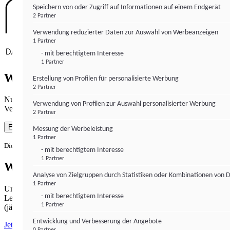
Speichern von oder Zugriff auf Informationen auf einem Endgerät
2 Partner
Verwendung reduzierter Daten zur Auswahl von Werbeanzeigen
1 Partner
- mit berechtigtem Interesse
1 Partner
Wie gewohnt mit Werbung lesen
Erstellung von Profilen für personalisierte Werbung
2 Partner
Nutzen Sie institutional-money.com mit Ihrer Zustimmung zur
Verwendung von Profilen zur Auswahl personalisierter Werbung
Verwendung von Cookies für Webanalyse und Werbemaßnahmen.
2 Partner
Einverstanden
Messung der Werbeleistung
1 Partner
Die Zustimmung ist jederzeit widerrufbar.
- mit berechtigtem Interesse
1 Partner
Werbefrei lesen
Analyse von Zielgruppen durch Statistiken oder Kombinationen von 
1 Partner
Unabhängiger Journalismus hat seinen Preis.
- mit berechtigtem Interesse
Lesen Sie institutional-money.com PUR für 33,99€ pro Monat
1 Partner
(jährliche Abrechnung).
Entwicklung und Verbesserung der Angebote
Jetzt abonnieren
0 Partner