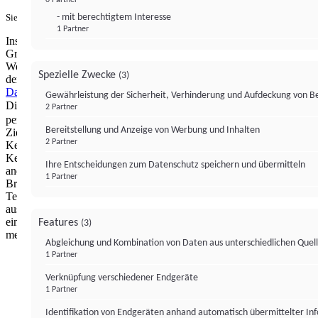
- mit berechtigtem Interesse
Sie haben ein PUR-Abo?
Hier anmelden.
1 Partner
Institutional Money mit Werbung: Wir nutzen aus wirtschaftlichen
Gründen die Möglichkeit, unsere Webseite Dritten als digitalen
Werbeplatz zur Verfügung zu stellen. Über Verarbeitungen, die in
Spezielle Zwecke
(3)
der Verantwortung von uns liegen, können Sie sich in unserer
Datenschutzerklärung
näher informieren.
Zur Bereitstellung unserer
Gewährleistung der Sicherheit, Verhinderung und Aufdeckung von 
Dienste nutzen wir Technologien von
. Zwecke:
Partnern (4)
2 Partner
personalisierte Werbung, Messung von Werbeleistung und
Bereitstellung und Anzeige von Werbung und Inhalten
Zielgruppenforschung. Cookies, Endgeräte- oder ähnliche Online-
2 Partner
Kennungen (z. B. login-basierte Kennungen, zufällig generierte
Kennungen, netzwerkbasierte Kennungen) können zusammen mit
Ihre Entscheidungen zum Datenschutz speichern und übermitteln
anderen Informationen (z. B. Browsertyp und
1 Partner
Browserinformationen, Sprache, Bildschirmgröße, unterstützte
Technologien usw.) auf Ihrem Endgerät gespeichert oder von dort
ausgelesen werden, um es jedes Mal wiederzuerkennen, wenn es
eine App oder einer Webseite aufruft. Dies geschieht für einen oder
Features
(3)
mehrere der hier aufgeführten Verarbeitungszwecke.
Abgleichung und Kombination von Daten aus unterschiedlichen Quel
1 Partner
Impressum
Datenschutzerklärung
Datenschutzeinstel
Verknüpfung verschiedener Endgeräte
Institutional Money
1 Partner
Identifikation von Endgeräten anhand automatisch übermittelter In