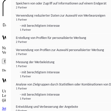
Speichern von oder Zugriff auf Informationen auf einem Endgerät
2 Partner
Verwendung reduzierter Daten zur Auswahl von Werbeanzeigen
1 Partner
- mit berechtigtem Interesse
1 Partner
Wie gewohnt mit Werbung lesen
Erstellung von Profilen für personalisierte Werbung
2 Partner
Nutzen Sie institutional-money.com mit Ihrer Zustimmung zur
Verwendung von Profilen zur Auswahl personalisierter Werbung
Verwendung von Cookies für Webanalyse und Werbemaßnahmen.
2 Partner
Einverstanden
Messung der Werbeleistung
1 Partner
Die Zustimmung ist jederzeit widerrufbar.
- mit berechtigtem Interesse
1 Partner
Werbefrei lesen
Analyse von Zielgruppen durch Statistiken oder Kombinationen von 
1 Partner
Unabhängiger Journalismus hat seinen Preis.
- mit berechtigtem Interesse
Lesen Sie institutional-money.com PUR für 33,99€ pro Monat
1 Partner
(jährliche Abrechnung).
Entwicklung und Verbesserung der Angebote
Jetzt abonnieren
0 Partner