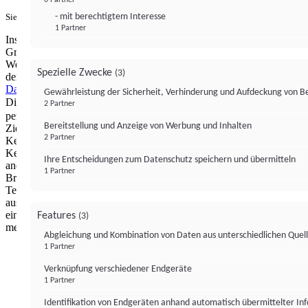
- mit berechtigtem Interesse
Sie haben ein PUR-Abo?
Hier anmelden.
1 Partner
Institutional Money mit Werbung: Wir nutzen aus wirtschaftlichen
Gründen die Möglichkeit, unsere Webseite Dritten als digitalen
Werbeplatz zur Verfügung zu stellen. Über Verarbeitungen, die in
Spezielle Zwecke
(3)
der Verantwortung von uns liegen, können Sie sich in unserer
Datenschutzerklärung
näher informieren.
Zur Bereitstellung unserer
Gewährleistung der Sicherheit, Verhinderung und Aufdeckung von 
Dienste nutzen wir Technologien von
. Zwecke:
Partnern (4)
2 Partner
personalisierte Werbung, Messung von Werbeleistung und
Bereitstellung und Anzeige von Werbung und Inhalten
Zielgruppenforschung. Cookies, Endgeräte- oder ähnliche Online-
2 Partner
Kennungen (z. B. login-basierte Kennungen, zufällig generierte
Kennungen, netzwerkbasierte Kennungen) können zusammen mit
Ihre Entscheidungen zum Datenschutz speichern und übermitteln
anderen Informationen (z. B. Browsertyp und
1 Partner
Browserinformationen, Sprache, Bildschirmgröße, unterstützte
Technologien usw.) auf Ihrem Endgerät gespeichert oder von dort
ausgelesen werden, um es jedes Mal wiederzuerkennen, wenn es
eine App oder einer Webseite aufruft. Dies geschieht für einen oder
Features
(3)
mehrere der hier aufgeführten Verarbeitungszwecke.
Abgleichung und Kombination von Daten aus unterschiedlichen Quel
1 Partner
Impressum
Datenschutzerklärung
Datenschutzeinstel
Verknüpfung verschiedener Endgeräte
Institutional Money
1 Partner
Identifikation von Endgeräten anhand automatisch übermittelter In