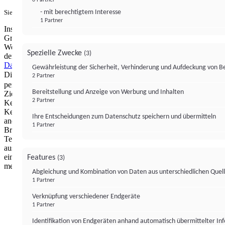
- mit berechtigtem Interesse
Sie haben ein PUR-Abo?
Hier anmelden.
1 Partner
Institutional Money mit Werbung: Wir nutzen aus wirtschaftlichen
Gründen die Möglichkeit, unsere Webseite Dritten als digitalen
Werbeplatz zur Verfügung zu stellen. Über Verarbeitungen, die in
Spezielle Zwecke
(3)
der Verantwortung von uns liegen, können Sie sich in unserer
Datenschutzerklärung
näher informieren.
Zur Bereitstellung unserer
Gewährleistung der Sicherheit, Verhinderung und Aufdeckung von 
Dienste nutzen wir Technologien von
. Zwecke:
Partnern (4)
2 Partner
personalisierte Werbung, Messung von Werbeleistung und
Bereitstellung und Anzeige von Werbung und Inhalten
Zielgruppenforschung. Cookies, Endgeräte- oder ähnliche Online-
2 Partner
Kennungen (z. B. login-basierte Kennungen, zufällig generierte
Kennungen, netzwerkbasierte Kennungen) können zusammen mit
Ihre Entscheidungen zum Datenschutz speichern und übermitteln
anderen Informationen (z. B. Browsertyp und
1 Partner
Browserinformationen, Sprache, Bildschirmgröße, unterstützte
Technologien usw.) auf Ihrem Endgerät gespeichert oder von dort
ausgelesen werden, um es jedes Mal wiederzuerkennen, wenn es
eine App oder einer Webseite aufruft. Dies geschieht für einen oder
Features
(3)
mehrere der hier aufgeführten Verarbeitungszwecke.
Abgleichung und Kombination von Daten aus unterschiedlichen Quel
1 Partner
Impressum
Datenschutzerklärung
Datenschutzeinstel
Verknüpfung verschiedener Endgeräte
Institutional Money
1 Partner
Identifikation von Endgeräten anhand automatisch übermittelter In