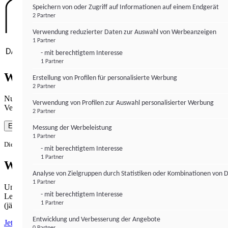
Speichern von oder Zugriff auf Informationen auf einem Endgerät
2 Partner
Verwendung reduzierter Daten zur Auswahl von Werbeanzeigen
1 Partner
- mit berechtigtem Interesse
1 Partner
Wie gewohnt mit Werbung lesen
Erstellung von Profilen für personalisierte Werbung
2 Partner
Nutzen Sie institutional-money.com mit Ihrer Zustimmung zur
Verwendung von Profilen zur Auswahl personalisierter Werbung
Verwendung von Cookies für Webanalyse und Werbemaßnahmen.
2 Partner
Einverstanden
Messung der Werbeleistung
1 Partner
Die Zustimmung ist jederzeit widerrufbar.
- mit berechtigtem Interesse
1 Partner
Werbefrei lesen
Analyse von Zielgruppen durch Statistiken oder Kombinationen von 
1 Partner
Unabhängiger Journalismus hat seinen Preis.
- mit berechtigtem Interesse
Lesen Sie institutional-money.com PUR für 33,99€ pro Monat
1 Partner
(jährliche Abrechnung).
Entwicklung und Verbesserung der Angebote
Jetzt abonnieren
0 Partner